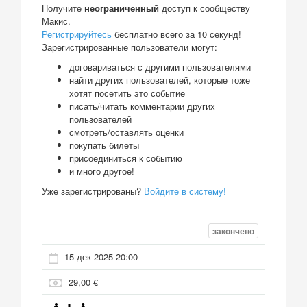
Получите
неограниченный
доступ к сообществу
Макис.
Регистрируйтесь
бесплатно всего за 10 секунд!
Зарегистрированные пользователи могут:
договариваться с другими пользователями
найти других пользователей, которые тоже
хотят посетить это событие
писать/читать комментарии других
пользователей
смотреть/оставлять оценки
покупать билеты
присоединиться к событию
и много другое!
Уже зарегистрированы?
Войдите в систему!
закончено
15 дек 2025 20:00
29,00 €