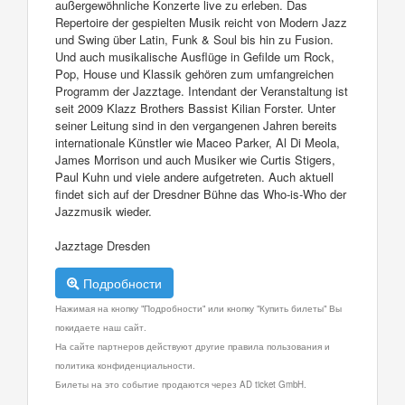
außergewöhnliche Konzerte live zu erleben. Das
Repertoire der gespielten Musik reicht von Modern Jazz
und Swing über Latin, Funk & Soul bis hin zu Fusion.
Und auch musikalische Ausflüge in Gefilde um Rock,
Pop, House und Klassik gehören zum umfangreichen
Programm der Jazztage. Intendant der Veranstaltung ist
seit 2009 Klazz Brothers Bassist Kilian Forster. Unter
seiner Leitung sind in den vergangenen Jahren bereits
internationale Künstler wie Maceo Parker, Al Di Meola,
James Morrison und auch Musiker wie Curtis Stigers,
Paul Kuhn und viele andere aufgetreten. Auch aktuell
findet sich auf der Dresdner Bühne das Who-is-Who der
Jazzmusik wieder.
Jazztage Dresden
Подробности
Нажимая на кнопку "Подробности" или кнопку "Купить билеты" Вы
покидаете наш сайт.
На сайте партнеров действуют другие правила пользования и
политика конфиденциальности.
Билеты на это событие продаются через AD ticket GmbH.