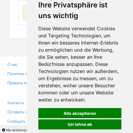
Ihre Privatsphäre ist
Нет данных
uns wichtig
Diese Website verwendet Cookies
und Targeting Technologien, um
Ihnen ein besseres Internet-Erlebnis
zu ermöglichen und die Werbung,
die Sie sehen, besser an Ihre
Bedürfnisse anzupassen. Diese
О нас
Партнерам
Technologien nutzen wir außerdem,
Политика конфиденциальности
Инвесторам
um Ergebnisse zu messen, um zu
Правила пользования
Пресса
verstehen, woher unsere Besucher
Медиа
kommen oder um unsere Website
weiter zu entwickeln.
Контакты
Facebook
Оставить отзыв
Twitter
Alle akzeptieren
Сообщить об ошибке
YouTube
Ich lehne ab
Google+
Мы используем cookies для того, чтобы Вы могли использовать весь функционал