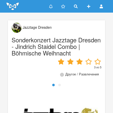
Update cookies preferences
Jazztage Dresden
Sonderkonzert Jazztage Dresden
- Jindrich Staidel Combo |
Böhmische Weihnacht
3
из
5
Другое / Развлечения