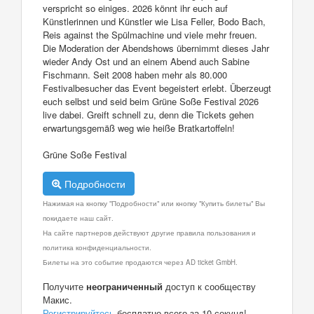
verspricht so einiges. 2026 könnt ihr euch auf
Künstlerinnen und Künstler wie Lisa Feller, Bodo Bach,
Reis against the Spülmachine und viele mehr freuen.
Die Moderation der Abendshows übernimmt dieses Jahr
wieder Andy Ost und an einem Abend auch Sabine
Fischmann. Seit 2008 haben mehr als 80.000
Festivalbesucher das Event begeistert erlebt. Überzeugt
euch selbst und seid beim Grüne Soße Festival 2026
live dabei. Greift schnell zu, denn die Tickets gehen
erwartungsgemäß weg wie heiße Bratkartoffeln!
Grüne Soße Festival
Подробности
Нажимая на кнопку "Подробности" или кнопку "Купить билеты" Вы
покидаете наш сайт.
На сайте партнеров действуют другие правила пользования и
политика конфиденциальности.
Билеты на это событие продаются через AD ticket GmbH.
Получите
неограниченный
доступ к сообществу
Макис.
Регистрируйтесь
бесплатно всего за 10 секунд!