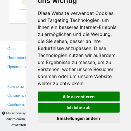
uns wichtig
Diese Website verwendet Cookies
und Targeting Technologien, um
Ihnen ein besseres Internet-Erlebnis
zu ermöglichen und die Werbung,
die Sie sehen, besser an Ihre
Bedürfnisse anzupassen. Diese
О нас
Партнерам
Technologien nutzen wir außerdem,
Политика конфиденциальности
Инвесторам
um Ergebnisse zu messen, um zu
Правила пользования
Пресса
verstehen, woher unsere Besucher
Медиа
kommen oder um unsere Website
weiter zu entwickeln.
Контакты
Facebook
Оставить отзыв
Twitter
Alle akzeptieren
Сообщить об ошибке
YouTube
Ich lehne ab
Google+
Мы используем cookies для того, чтобы Вы могли использовать весь функционал
Einstellungen ändern
нашего сайта. На
этой странице
Вы сможете узнать подробности и, при желании,
отключить использование cookies. Продолжая пользоваться сайтом, Вы
Makis
© Copyright 2026
подтверждаете свое согласие.
OK