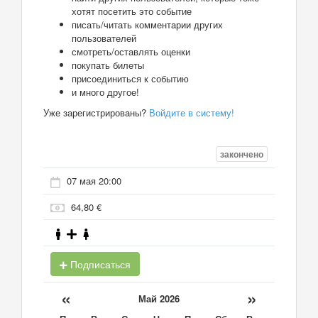
хотят посетить это событие
писать/читать комментарии других
пользователей
смотреть/оставлять оценки
покупать билеты
присоединиться к событию
и много другое!
Уже зарегистрированы?
Войдите в систему!
закончено
07 мая 20:00
64,80 €
Подписаться
«
»
Май 2026