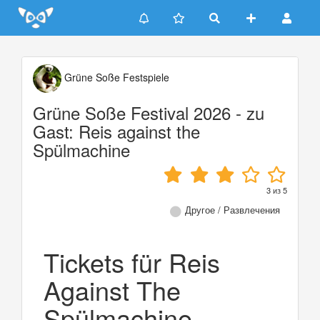
Update cookies preferences
Grüne Soße Festspiele
Grüne Soße Festival 2026 - zu
Gast: Reis against the
Spülmachine
3
из
5
Другое / Развлечения
Tickets für Reis
Against The
Spülmachine -