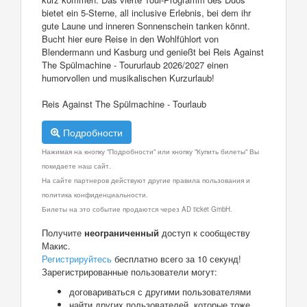
bietet ein 5-Sterne, all inclusive Erlebnis, bei dem ihr
gute Laune und inneren Sonnenschein tanken könnt.
Bucht hier eure Reise in den Wohlfühlort von
Blendermann und Kasburg und genießt bei Reis Against
The Spülmachine - Toururlaub 2026/2027 einen
humorvollen und musikalischen Kurzurlaub!
Reis Against The Spülmachine - Tourlaub
Подробности
Нажимая на кнопку "Подробности" или кнопку "Купить билеты" Вы
покидаете наш сайт.
На сайте партнеров действуют другие правила пользования и
политика конфиденциальности.
Билеты на это событие продаются через AD ticket GmbH.
Получите
неограниченный
доступ к сообществу
Макис.
Регистрируйтесь
бесплатно всего за 10 секунд!
Зарегистрированные пользователи могут:
договариваться с другими пользователями
найти других пользователей, которые тоже