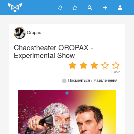
Update cookies preferences
Oropax
Chaostheater OROPAX -
Experimental Show
3
из
5
Посмеяться / Развлечения