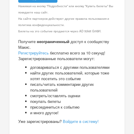
Нажимая на кнопку "Подробности" или кнопку "Купить билеты" Вы
покидаете наш сайт.
На сайте партнеров действуют другие правила пользования и
политика конфиденциальности.
Билеты на это событие продаются через AD ticket GmbH.
Получите
неограниченный
доступ к сообществу
Макис.
Регистрируйтесь
бесплатно всего за 10 секунд!
Зарегистрированные пользователи могут:
договариваться с другими пользователями
найти других пользователей, которые тоже
хотят посетить это событие
писать/читать комментарии других
пользователей
смотреть/оставлять оценки
покупать билеты
присоединиться к событию
и много другое!
Уже зарегистрированы?
Войдите в систему!