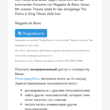
kommenden Konzerte von Reggatta de Blanc freuen.
Mit unseren Tickets erlebt ihr das einzigartige The
Police & Sting Tribute 2026 live!
Reggatta de Blanc
Подробности
Нажимая на кнопку "Подробности" или кнопку "Купить билеты" Вы
покидаете наш сайт.
На сайте партнеров действуют другие правила пользования и
политика конфиденциальности.
Билеты на это событие продаются через AD ticket GmbH.
Получите
неограниченный
доступ к сообществу
Макис.
Регистрируйтесь
бесплатно всего за 10 секунд!
Зарегистрированные пользователи могут:
договариваться с другими пользователями
найти других пользователей, которые тоже
хотят посетить это событие
писать/читать комментарии других
пользователей