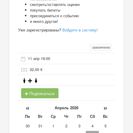
смотреть/оставлять оценки
покупать билеты
присоединиться к событию
и много другое!
Уже зарегистрированы?
Войдите в систему!
закончено
11 апр 19:00
32,00 €
Подписаться
«
»
Апрель 2026
Пн
Вт
Ср
Чт
Пт
Сб
Вс
30
31
1
2
3
4
5