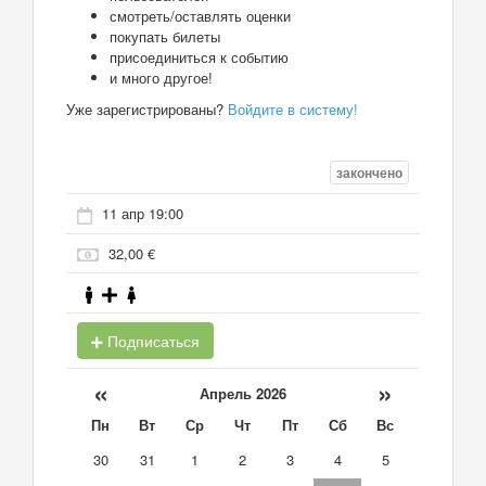
смотреть/оставлять оценки
покупать билеты
присоединиться к событию
и много другое!
Уже зарегистрированы?
Войдите в систему!
закончено
11 апр 19:00
32,00 €
Подписаться
«
»
Апрель 2026
Пн
Вт
Ср
Чт
Пт
Сб
Вс
30
31
1
2
3
4
5