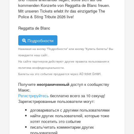
kommenden Konzerte von Reggatta de Blanc freuen.
Mit unseren Tickets erlebt ihr das einzigartige The
Police & Sting Tribute 2026 live!
Reggatta de Blanc
Подробности
Нажимая на кнопку "Подробности" или кнопку "Купить билеты" Вы
покидаете наш сайт.
На сайте партнеров действуют другие правила пользования и
политика конфиденциальности.
Билеты на это событие продаются через AD ticket GmbH.
Получите
неограниченный
доступ к сообществу
Макис.
Регистрируйтесь
бесплатно всего за 10 секунд!
Зарегистрированные пользователи могут:
договариваться с другими пользователями
найти других пользователей, которые тоже
хотят посетить это событие
писать/читать комментарии других
пользователей