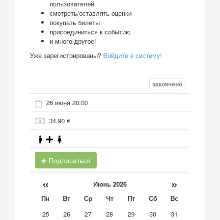
пользователей
смотреть/оставлять оценки
покупать билеты
присоединиться к событию
и много другое!
Уже зарегистрированы?
Войдите в систему!
закончено
26 июня 20:00
34,90 €
Подписаться
«
»
Июнь 2026
Пн
Вт
Ср
Чт
Пт
Сб
Вс
25
26
27
28
29
30
31