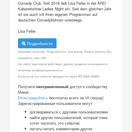
Comedy Club. Seit 2019 lädt Lisa Feller in der ARD-
Kabarettshow Ladies Night ein. Seit dem gleichen Jahr
ist sie auch mit ihren eigenen Programmen auf
deutschen Comedybühnen unterwegs.
Lisa Feller
Подробности
Нажимая на кнопку "Подробности" или кнопку "Купить билеты" Вы
покидаете наш сайт.
На сайте партнеров действуют другие правила пользования и
политика конфиденциальности.
Билеты на это событие продаются через AD ticket GmbH.
Получите
неограниченный
доступ к сообществу
Макис.
Регистрируйтесь
бесплатно всего за 10 секунд!
Зарегистрированные пользователи могут:
договариваться с другими пользователями
найти других пользователей, которые тоже
хотят посетить это событие
писать/читать комментарии других