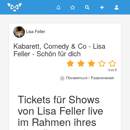
Update cookies preferences
Lisa Feller
Kabarett, Comedy & Co - Lisa
Feller - Schön für dich
3
из
5
Посмеяться / Развлечения
Tickets für Shows
von Lisa Feller live
im Rahmen ihres