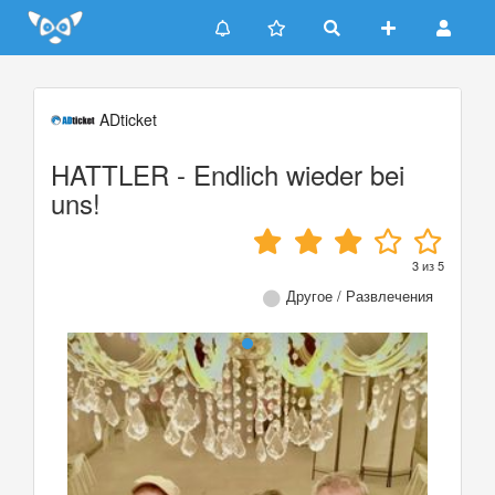
Update cookies preferences
ADticket
HATTLER - Endlich wieder bei
uns!
3
из
5
Другое / Развлечения