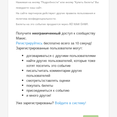
Нажимая на кнопку "Подробности" или кнопку "Купить билеты" Вы
покидаете наш сайт.
На сайте партнеров действуют другие правила пользования и
политика конфиденциальности.
Билеты на это событие продаются через AD ticket GmbH.
Получите
неограниченный
доступ к сообществу
Макис.
Регистрируйтесь
бесплатно всего за 10 секунд!
Зарегистрированные пользователи могут:
договариваться с другими пользователями
найти других пользователей, которые тоже
хотят посетить это событие
писать/читать комментарии других
пользователей
смотреть/оставлять оценки
покупать билеты
присоединиться к событию
и много другое!
Уже зарегистрированы?
Войдите в систему!