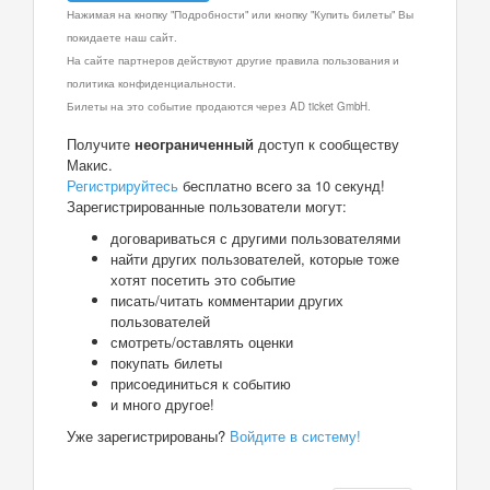
Нажимая на кнопку "Подробности" или кнопку "Купить билеты" Вы
покидаете наш сайт.
На сайте партнеров действуют другие правила пользования и
политика конфиденциальности.
Билеты на это событие продаются через AD ticket GmbH.
Получите
неограниченный
доступ к сообществу
Макис.
Регистрируйтесь
бесплатно всего за 10 секунд!
Зарегистрированные пользователи могут:
договариваться с другими пользователями
найти других пользователей, которые тоже
хотят посетить это событие
писать/читать комментарии других
пользователей
смотреть/оставлять оценки
покупать билеты
присоединиться к событию
и много другое!
Уже зарегистрированы?
Войдите в систему!