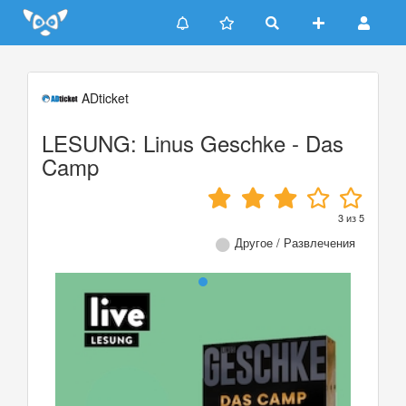
Update cookies preferences
ADticket
LESUNG: Linus Geschke - Das
Camp
3
из
5
Другое / Развлечения