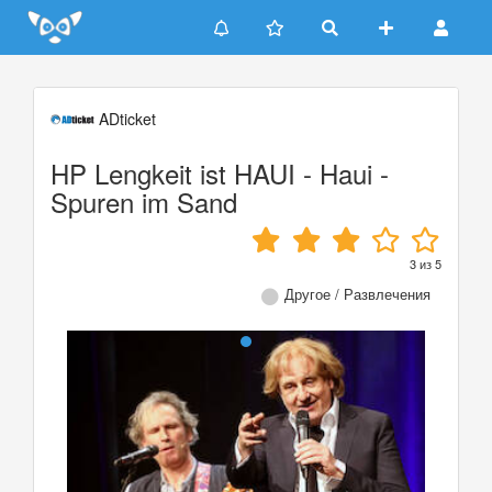
Update cookies preferences
ADticket
HP Lengkeit ist HAUI - Haui -
Spuren im Sand
3
из
5
Другое / Развлечения