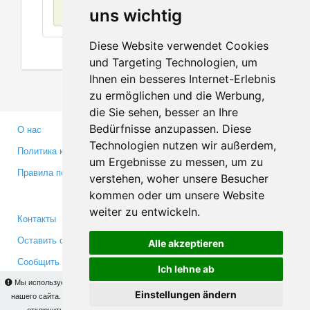
Нет данных
uns wichtig
Diese Website verwendet Cookies
und Targeting Technologien, um
Ihnen ein besseres Internet-Erlebnis
zu ermöglichen und die Werbung,
die Sie sehen, besser an Ihre
Bedürfnisse anzupassen. Diese
О нас
Партнерам
Technologien nutzen wir außerdem,
Политика конфиденциальности
Инвесторам
um Ergebnisse zu messen, um zu
Правила пользования
Пресса
verstehen, woher unsere Besucher
Медиа
kommen oder um unsere Website
weiter zu entwickeln.
Контакты
Facebook
Оставить отзыв
Twitter
Alle akzeptieren
Сообщить об ошибке
YouTube
Ich lehne ab
Google+
Мы используем cookies для того, чтобы Вы могли использовать весь функционал
Einstellungen ändern
нашего сайта. На
этой странице
Вы сможете узнать подробности и, при желании,
отключить использование cookies. Продолжая пользоваться сайтом, Вы