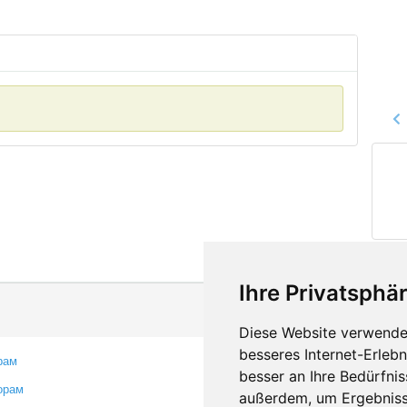
Ihre Privatsphär
Diese Website verwendet
besseres Internet-Erleb
рам
Контакты
besser an Ihre Bedürfni
орам
Оставить отзыв
außerdem, um Ergebniss