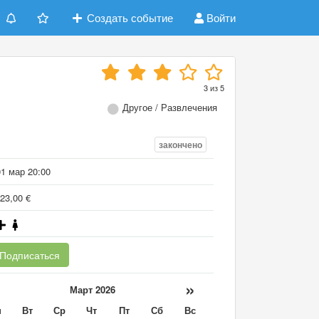
Создать событие
Войти
3
из
5
Другое / Развлечения
закончено
01 мар 20:00
23,00 €
Подписаться
«
»
Март 2026
н
Вт
Ср
Чт
Пт
Сб
Вс