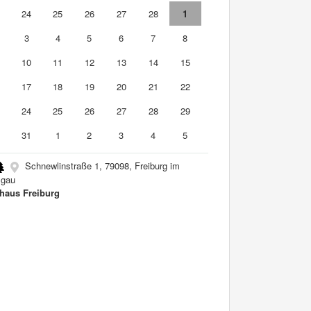
3
24
25
26
27
28
1
3
4
5
6
7
8
10
11
12
13
14
15
6
17
18
19
20
21
22
3
24
25
26
27
28
29
0
31
1
2
3
4
5
Schnewlinstraße 1, 79098, Freiburg im
sgau
haus Freiburg