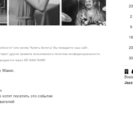
2
2
9
1
2
обности" или кнопку "Купить билеты" Вы покидаете наш сайт.
ствуют другие правила пользования и политика конфиденциальности.
3
родаются через AD ticket GmbH.
у Макис.
Brei
Jazz
и
е хотят посетить это событие
ователей