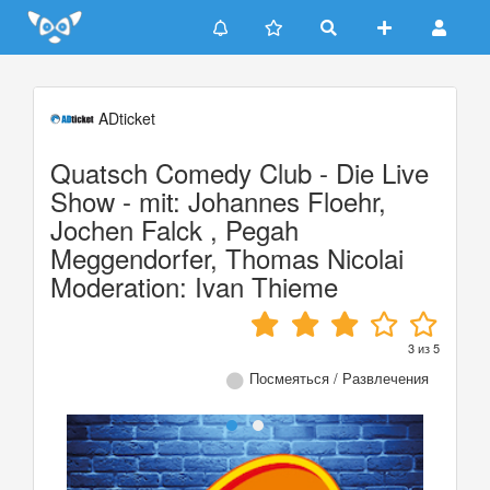
Update cookies preferences
ADticket
Quatsch Comedy Club - Die Live
Show - mit: Johannes Floehr,
Jochen Falck , Pegah
Meggendorfer, Thomas Nicolai
Moderation: Ivan Thieme
3
из
5
Посмеяться / Развлечения