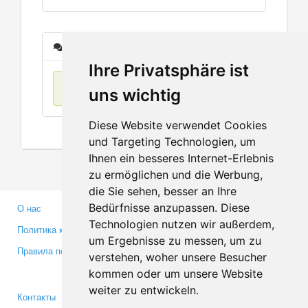
Сообщения
Ihre Privatsphäre ist
Нет данных
uns wichtig
Diese Website verwendet Cookies
und Targeting Technologien, um
Ihnen ein besseres Internet-Erlebnis
zu ermöglichen und die Werbung,
die Sie sehen, besser an Ihre
Bedürfnisse anzupassen. Diese
О нас
Партнерам
Technologien nutzen wir außerdem,
Политика конфиденциальности
Инвесторам
um Ergebnisse zu messen, um zu
Правила пользования
Пресса
verstehen, woher unsere Besucher
Медиа
kommen oder um unsere Website
weiter zu entwickeln.
Контакты
Facebook