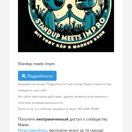
Standup meets Impro
Подробности
Нажимая на кнопку "Подробности" или кнопку "Купить билеты" Вы
покидаете наш сайт.
На сайте партнеров действуют другие правила пользования и
политика конфиденциальности.
Билеты на это событие продаются через AD ticket GmbH.
Получите
неограниченный
доступ к сообществу
Макис.
Регистрируйтесь
бесплатно всего за 10 секунд!