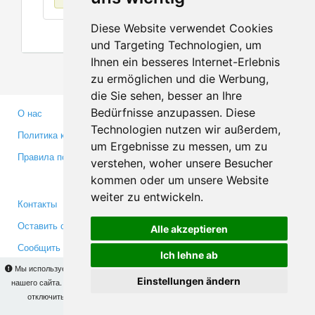
Diese Website verwendet Cookies
und Targeting Technologien, um
Ihnen ein besseres Internet-Erlebnis
zu ermöglichen und die Werbung,
die Sie sehen, besser an Ihre
Bedürfnisse anzupassen. Diese
О нас
Партнерам
Technologien nutzen wir außerdem,
Политика конфиденциальности
Инвесторам
um Ergebnisse zu messen, um zu
Правила пользования
Пресса
verstehen, woher unsere Besucher
Медиа
kommen oder um unsere Website
weiter zu entwickeln.
Контакты
Facebook
Оставить отзыв
Twitter
Alle akzeptieren
Сообщить об ошибке
YouTube
Ich lehne ab
Google+
Мы используем cookies для того, чтобы Вы могли использовать весь функционал
Einstellungen ändern
нашего сайта. На
этой странице
Вы сможете узнать подробности и, при желании,
отключить использование cookies. Продолжая пользоваться сайтом, Вы
Makis
© Copyright 2026
подтверждаете свое согласие.
OK