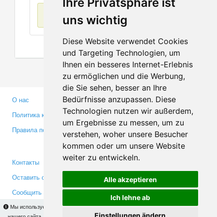
Ihre Privatsphäre ist
Нет данных
uns wichtig
Diese Website verwendet Cookies
und Targeting Technologien, um
Ihnen ein besseres Internet-Erlebnis
zu ermöglichen und die Werbung,
die Sie sehen, besser an Ihre
Bedürfnisse anzupassen. Diese
О нас
Партнерам
Technologien nutzen wir außerdem,
Политика конфиденциальности
Инвесторам
um Ergebnisse zu messen, um zu
Правила пользования
Пресса
verstehen, woher unsere Besucher
Медиа
kommen oder um unsere Website
weiter zu entwickeln.
Контакты
Facebook
Оставить отзыв
Twitter
Alle akzeptieren
Сообщить об ошибке
YouTube
Ich lehne ab
Google+
Мы используем cookies для того, чтобы Вы могли использовать весь функционал
Einstellungen ändern
нашего сайта. На
этой странице
Вы сможете узнать подробности и, при желании,