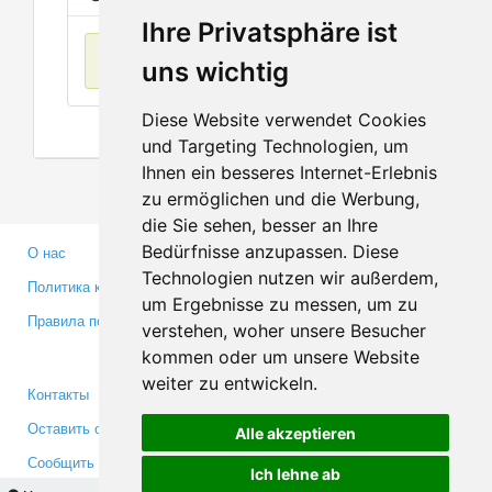
Ihre Privatsphäre ist
Нет данных
uns wichtig
Diese Website verwendet Cookies
und Targeting Technologien, um
Ihnen ein besseres Internet-Erlebnis
zu ermöglichen und die Werbung,
die Sie sehen, besser an Ihre
Bedürfnisse anzupassen. Diese
О нас
Партнерам
Technologien nutzen wir außerdem,
Политика конфиденциальности
Инвесторам
um Ergebnisse zu messen, um zu
Правила пользования
Пресса
verstehen, woher unsere Besucher
Медиа
kommen oder um unsere Website
weiter zu entwickeln.
Контакты
Facebook
Оставить отзыв
Twitter
Alle akzeptieren
Сообщить об ошибке
YouTube
Ich lehne ab