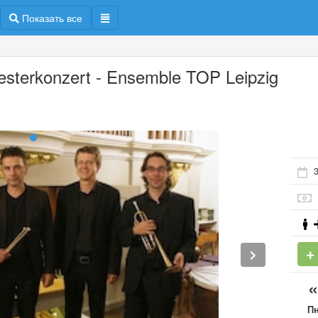
Показать все
vesterkonzert - Ensemble TOP Leipzig
3
П