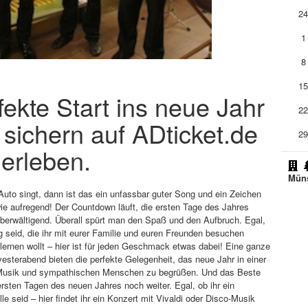
2
1
8
1
fekte Start ins neue Jahr
2
 sichern auf ADticket.de
2
 erleben.
Müns
Auto singt, dann ist das ein unfassbar guter Song und ein Zeichen
wie aufregend! Der Countdown läuft, die ersten Tage des Jahres
überwältigend. Überall spürt man den Spaß und den Aufbruch. Egal,
g seid, die ihr mit eurer Familie und euren Freunden besuchen
ernen wollt – hier ist für jeden Geschmack etwas dabei! Eine ganze
esterabend bieten die perfekte Gelegenheit, das neue Jahr in einer
Musik und sympathischen Menschen zu begrüßen. Und das Beste
rsten Tagen des neuen Jahres noch weiter. Egal, ob ihr ein
 seid – hier findet ihr ein Konzert mit Vivaldi oder Disco-Musik