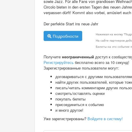
sowie Jazz. Für alle Fans von grandiosen Weihnach
Circolo bieten in den ersten Tagen des neuen Jahre
verpassen dürft! Kommt also vorbei, amüsiert euch 
Der perfekte Start ins neue Jahr
Нажимая на кнопку "Подр
Подробности
На сайте партнеров дей
Билеты на это событие п
Получите
неограниченный
доступ к сообществ
Регистрируйтесь
бесплатно всего за 10 секунд!
Зарегистрированные пользователи могут:
договариваться с другими пользователям
найти других пользователей, которые тож
писать/читать комментарии других польз
смотреть/оставлять оценки
покупать билеты
присоединиться к событию
и много другое!
Уже зарегистрированы?
Войдите в систему!