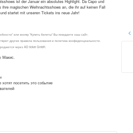
tsshows ist der Januar ein absolutes Highlight. Da Capo und
s ihre magischen Weihnachtsshows an, die ihr auf keinen Fall
und startet mit unseren Tickets ins neue Jahr!
обности" или кнопку "Купить билеты" Вы покидаете наш сайт.
ствуют другие правила пользования и политика конфиденциальности.
родаются через AD ticket GmbH.
у Макис.
и
е хотят посетить это событие
ователей