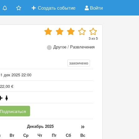
Создать событие
Войти
3
из
5
Другое / Развлечения
закончено
1 дек 2025 22:00
22,00 €
Подписаться
«
»
Декабрь 2025
н
Вт
Ср
Чт
Пт
Сб
Вс