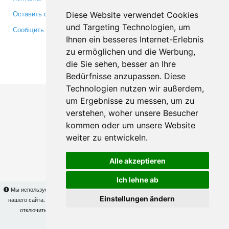
Оставить отзыв
Twitter
Diese Website verwendet Cookies
und Targeting Technologien, um
Сообщить об ошибке
YouTube
Ihnen ein besseres Internet-Erlebnis
Google+
zu ermöglichen und die Werbung,
die Sie sehen, besser an Ihre
Makis
© Copyright 2026
Bedürfnisse anzupassen. Diese
Technologien nutzen wir außerdem,
um Ergebnisse zu messen, um zu
verstehen, woher unsere Besucher
kommen oder um unsere Website
weiter zu entwickeln.
Alle akzeptieren
Ich lehne ab
Мы используем cookies для того, чтобы Вы могли использовать весь функционал
Einstellungen ändern
нашего сайта. На
этой странице
Вы сможете узнать подробности и, при желании,
отключить использование cookies. Продолжая пользоваться сайтом, Вы
подтверждаете свое согласие.
OK