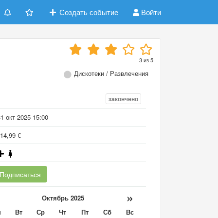
Создать событие
Войти
3
из
5
Дискотеки / Развлечения
закончено
1 окт 2025 15:00
14,99 €
Подписаться
«
»
Октябрь 2025
н
Вт
Ср
Чт
Пт
Сб
Вс