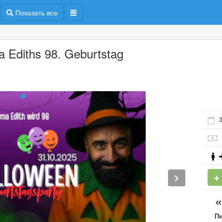
Показать все
 Ediths 98. Geburtstag
3
П