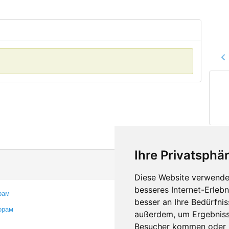
Ihre Privatsphär
Diese Website verwendet
besseres Internet-Erleb
рам
Контакты
besser an Ihre Bedürfni
орам
Оставить отзыв
außerdem, um Ergebniss
Сообщить об ошибке
Besucher kommen oder u