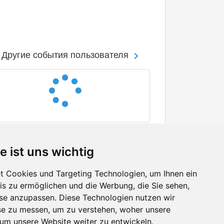
Другие события пользователя
e ist uns wichtig
 Cookies und Targeting Technologien, um Ihnen ein
nis zu ermöglichen und die Werbung, die Sie sehen,
Facebook
sse anzupassen. Diese Technologien nutzen wir
Twitter
e zu messen, um zu verstehen, woher unsere
YouTube
m unsere Website weiter zu entwickeln.