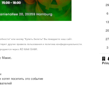
2
6
1
2
2
обности" или кнопку "Купить билеты" Вы покидаете наш сайт.
ствуют другие правила пользования и политика конфиденциальности.
3
родаются через AD ticket GmbH.
у Макис.
Prin
и
е хотят посетить это событие
ователей