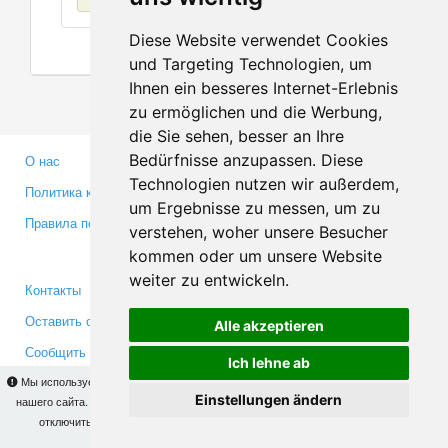
Diese Website verwendet Cookies
und Targeting Technologien, um
Ihnen ein besseres Internet-Erlebnis
zu ermöglichen und die Werbung,
die Sie sehen, besser an Ihre
Bedürfnisse anzupassen. Diese
О нас
Партнерам
Technologien nutzen wir außerdem,
Политика конфиденциальности
Инвесторам
um Ergebnisse zu messen, um zu
Правила пользования
Пресса
verstehen, woher unsere Besucher
Медиа
kommen oder um unsere Website
weiter zu entwickeln.
Контакты
Facebook
Оставить отзыв
Twitter
Alle akzeptieren
Сообщить об ошибке
YouTube
Ich lehne ab
Google+
Мы используем cookies для того, чтобы Вы могли использовать весь функционал
Einstellungen ändern
нашего сайта. На
этой странице
Вы сможете узнать подробности и, при желании,
отключить использование cookies. Продолжая пользоваться сайтом, Вы
Makis
© Copyright 2026
подтверждаете свое согласие.
OK