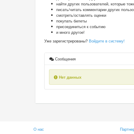
найти других пользователей, которые тож
писать/читать комментарии других польз
смотреть/оставлять оценки
покупать билеты
присоединиться к событию
и много другое!
Уже зарегистрированы?
Войдите в систему!
Сообщения
Нет данных
О нас
Партне