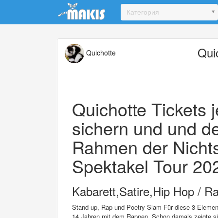
Update cookies preferences
Категория
Qui
Quichotte
Quichotte Tickets j
sichern und und d
Rahmen der Nichts
Spektakel Tour 202
Kabarett,Satire,Hip Hop / R
Stand-up, Rap und Poetry Slam Für diese 3 Element
14 Jahren mit dem Rappen. Schon damals zeigte sic