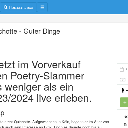
Показать все
chotte - Guter Dinge
etzt im Vorverkauf
3
en Poetry-Slammer
 weniger als ein
3/2024 live erleben.
ap
e steht Quichotte. Aufgewachsen in Köln, begann er im Alter von
П
h auch sein Interesse an Lyrik. Doch es dauerte noch bis zu