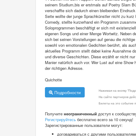
seinem Studium,bis er erstmals auf Poetry Slam Büh
verschaffte sich dadurch einen bleibenden Eindruck
Seite wollte der junge Sprachkünstler nicht zu kur
Comedy, stellte kurzerhand ein Programm zusammen
Soloprogrammen beschäftigt er sich mit existenziell
eigenen Songs und einer Menge Wortwitz. Neben d
sich bei seinen Vorstellungen auf genau die richti
sowohl von emotionalen Gedichten berührt, als auch
aktuelles Programm stellt dabei keine Ausnahme dar
und diverse Geschichten. Diese erzählt er nicht nur 
Manier natürlich auch vor. Wer Lust auf eine Show hat
der richtigen Adresse.
Quichotte
Нажимая на кнопку "Подр
Подробности
На сайте партнеров дей
Билеты на это событие п
Получите
неограниченный
доступ к сообществ
Регистрируйтесь
бесплатно всего за 10 секунд!
Зарегистрированные пользователи могут:
договариваться с другими пользователям