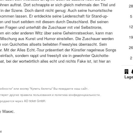
nen auftrat. Dort schnappte er sich gleich mehrmals den Titel und
2
 in der Szene. Doch damit nicht genug: Auch seine humoristische
z kommen lassen. Er entdeckte seine Leidenschaft für Stand-up-
5
 und tourt seitdem mit diesem durch Deutschland. Bei seinen
1
en Fragen und unterhält die Zuschauer mit viel Selbstironie,
em ein oder anderen Witz über seine Geheimratsecken, kann man
1
ge Mischung aus Kunst und Humor einstellen. Die Zuschauer werden
 von Quichottes allseits beliebten Freestyles überrascht. Sein
2
. Mit der Alles Echt.-Tour präsentiert der Künstler nagelneue Songs
einfach, sondern rappt und freestylt sie in gewohnter Quichotte-
2
, bei der wortwörtlich alles echt und nichts Fake ist, ist hier an
Lage
обности" или кнопку "Купить билеты" Вы покидаете наш сайт.
ствуют другие правила пользования и политика конфиденциальности.
родаются через AD ticket GmbH.
у Макис.
и