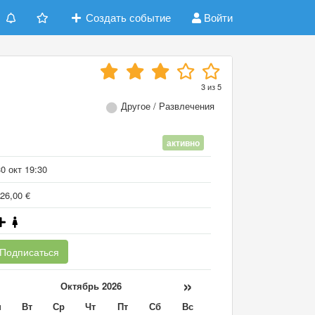
Создать событие
Войти
3
из
5
Другое / Развлечения
активно
0 окт 19:30
26,00 €
Подписаться
«
»
Октябрь 2026
н
Вт
Ср
Чт
Пт
Сб
Вс