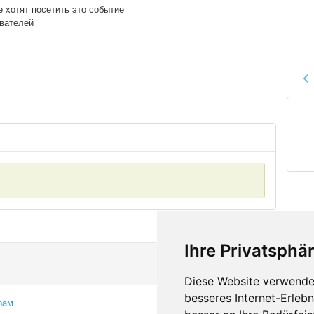
е хотят посетить это событие
ователей
Ihre Privatsphär
Diese Website verwendet
besseres Internet-Erleb
рам
Контакты