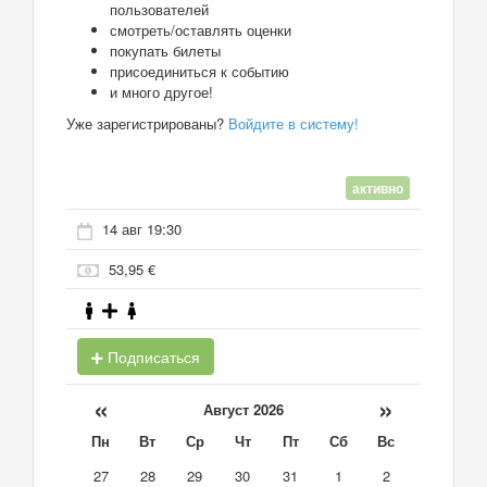
пользователей
смотреть/оставлять оценки
покупать билеты
присоединиться к событию
и много другое!
Уже зарегистрированы?
Войдите в систему!
активно
14 авг 19:30
53,95 €
Подписаться
«
»
Август 2026
Пн
Вт
Ср
Чт
Пт
Сб
Вс
27
28
29
30
31
1
2