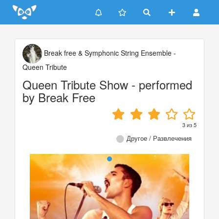
Update cookies preferences
Break free & Symphonic String Ensemble -
Queen Tribute
Queen Tribute Show - performed
by Break Free
3
из
5
Другое / Развлечения