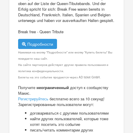
oben auf der Liste der Queen-Tibutebands. Und der
Erfolg spricht für sich: Break Free waren bereits in
Deutschland, Frankreich. Italien, Spanien und Belgien
unterwegs und haben vor ausverkauften Hallen gespielt.
Break free - Queen Tribute
Подробности
Нажимая на кнопку "Подробности" или кнопку "Купить билеты" Вы
покидаете наш сайт.
На сайте партнеров действуют другие правила пользования и
политика конфиденциальности.
Билеты на это событие продаются через AD ticket GmbH.
Получите
неограниченный
доступ к сообществу
Макис.
Регистрируйтесь
бесплатно всего за 10 секунд!
Зарегистрированные пользователи могут:
договариваться с другими пользователями
найти других пользователей, которые тоже
хотят посетить это событие
писать/читать комментарии других