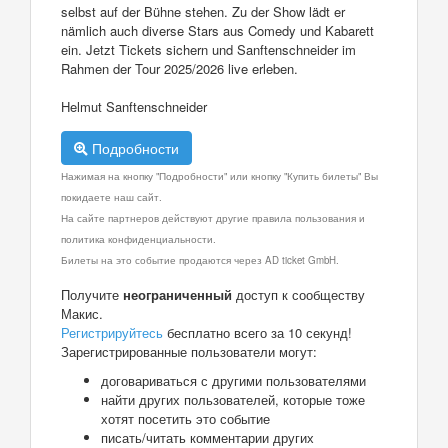
selbst auf der Bühne stehen. Zu der Show lädt er
nämlich auch diverse Stars aus Comedy und Kabarett
ein. Jetzt Tickets sichern und Sanftenschneider im
Rahmen der Tour 2025/2026 live erleben.
Helmut Sanftenschneider
Подробности
Нажимая на кнопку "Подробности" или кнопку "Купить билеты" Вы
покидаете наш сайт.
На сайте партнеров действуют другие правила пользования и
политика конфиденциальности.
Билеты на это событие продаются через AD ticket GmbH.
Получите
неограниченный
доступ к сообществу
Макис.
Регистрируйтесь
бесплатно всего за 10 секунд!
Зарегистрированные пользователи могут:
договариваться с другими пользователями
найти других пользователей, которые тоже
хотят посетить это событие
писать/читать комментарии других