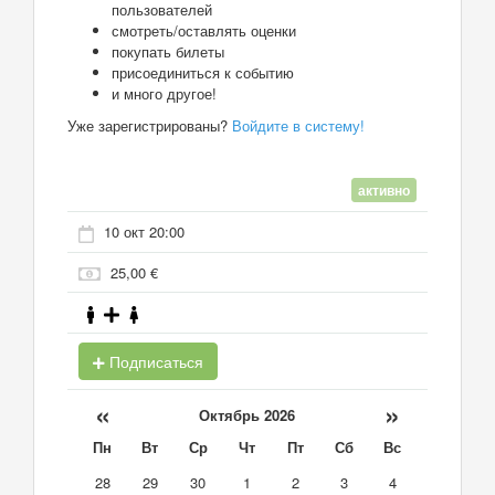
пользователей
смотреть/оставлять оценки
покупать билеты
присоединиться к событию
и много другое!
Уже зарегистрированы?
Войдите в систему!
активно
10 окт 20:00
25,00 €
Подписаться
«
»
Октябрь 2026
Пн
Вт
Ср
Чт
Пт
Сб
Вс
28
29
30
1
2
3
4