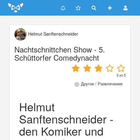
Update cookies preferences
Helmut Sanftenschneider
Nachtschnittchen Show - 5.
Schüttorfer Comedynacht
3
из
5
Другое / Развлечения
Helmut
Sanftenschneider -
den Komiker und