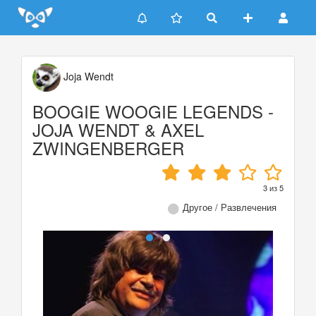
Update cookies preferences
Joja Wendt
BOOGIE WOOGIE LEGENDS -
JOJA WENDT & AXEL
ZWINGENBERGER
3
из
5
Другое / Развлечения