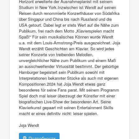
Horizont erweiterte der Ausnahmepianist mit seinem
Studium in New York.Inzwischen ist Wendt auf seinen
Reisen durch renommierte Konzerthäuser von Südafrika
über Singapur und China bis nach Russland und die
USA getourt. Dabei legt er stets Wert auf die Nähe zum
Publikum, frei nach dem Motto „Klavierspielen macht
Spaß!“ Für sein musikalisches Können wurde Wendt
u.a. mit dem Louis-Armstrong-Preis ausgezeichnet. Joja
Wendt erzählt Geschichten am Klavier. So wird jedes
seiner Konzerte von treibenden Melodien,
unvergleichlicher Nähe zum Publikum und einem Maß
an ausschweifender Virtuosität bestimmt. Der gebürtige
Hamburger begeistert sein Publikum sowohl mit
Interpretationen bekannter Stücke als auch mit eigenen
Kompositionen.2024 hat Joja Wendt etwas ganz
besonderes für seine Fans parat. Mit seinem Programm
Spiel doch mal leiser überzeugt der Künstler mit einer
biografischen Live-Show der besonderen Art. Seine
Klavierkunst gepaart mit seinen Entertainment Skills
macht er eines definitiv nicht: leiser spielen.
Joja Wendt
Подробности