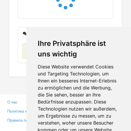
Сообщения
Ihre Privatsphäre ist
Нет данных
uns wichtig
Diese Website verwendet Cookies
und Targeting Technologien, um
Ihnen ein besseres Internet-Erlebnis
zu ermöglichen und die Werbung,
die Sie sehen, besser an Ihre
Bedürfnisse anzupassen. Diese
О нас
Партнерам
Technologien nutzen wir außerdem,
Политика конфиденциальности
Инвесторам
um Ergebnisse zu messen, um zu
Правила пользования
Пресса
verstehen, woher unsere Besucher
Медиа
kommen oder um unsere Website