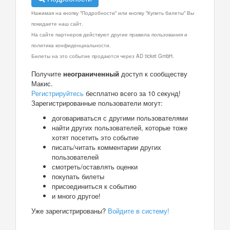
Нажимая на кнопку "Подробности" или кнопку "Купить билеты" Вы
покидаете наш сайт.
На сайте партнеров действуют другие правила пользования и
политика конфиденциальности.
Билеты на это событие продаются через AD ticket GmbH.
Получите
неограниченный
доступ к сообществу
Макис.
Регистрируйтесь
бесплатно всего за 10 секунд!
Зарегистрированные пользователи могут:
договариваться с другими пользователями
найти других пользователей, которые тоже
хотят посетить это событие
писать/читать комментарии других
пользователей
смотреть/оставлять оценки
покупать билеты
присоединиться к событию
и много другое!
Уже зарегистрированы?
Войдите в систему!