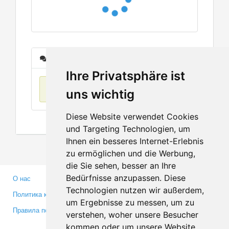
Сообщения
Ihre Privatsphäre ist
Нет данных
uns wichtig
Diese Website verwendet Cookies
und Targeting Technologien, um
Ihnen ein besseres Internet-Erlebnis
zu ermöglichen und die Werbung,
die Sie sehen, besser an Ihre
Bedürfnisse anzupassen. Diese
О нас
Партнерам
Technologien nutzen wir außerdem,
Политика конфиденциальности
Инвесторам
um Ergebnisse zu messen, um zu
Правила пользования
Пресса
verstehen, woher unsere Besucher
Медиа
kommen oder um unsere Website