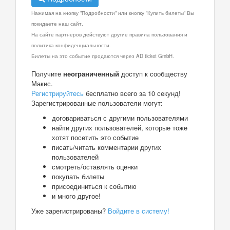
Нажимая на кнопку "Подробности" или кнопку "Купить билеты" Вы
покидаете наш сайт.
На сайте партнеров действуют другие правила пользования и
политика конфиденциальности.
Билеты на это событие продаются через AD ticket GmbH.
Получите
неограниченный
доступ к сообществу
Макис.
Регистрируйтесь
бесплатно всего за 10 секунд!
Зарегистрированные пользователи могут:
договариваться с другими пользователями
найти других пользователей, которые тоже
хотят посетить это событие
писать/читать комментарии других
пользователей
смотреть/оставлять оценки
покупать билеты
присоединиться к событию
и много другое!
Уже зарегистрированы?
Войдите в систему!