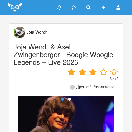
Update cookies preferences
Joja Wendt
Joja Wendt & Axel
Zwingenberger - Boogie Woogie
Legends – Live 2026
3
из
5
Другое / Развлечения