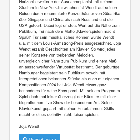
Horizont erweiterte der Ausnahmepianist mit seinem
Studium in New York.Inzwischen ist Wendt auf seinen
Reisen durch renommierte Konzerthäuser von Südafrika
über Singapur und China bis nach Russland und die
USA getourt. Dabei legt er stets Wert auf die Nähe zum
Publikum, frei nach dem Motto „Klavierspielen macht
Spaß!“ Für sein musikalisches Können wurde Wendt
u.a. mit dem Louis-Armstrong-Preis ausgezeichnet. Joja
Wendt erzählt Geschichten am Klavier. So wird jedes
seiner Konzerte von treibenden Melodien,
unvergleichlicher Nähe zum Publikum und einem Maß
an ausschweifender Virtuosität bestimmt. Der gebürtige
Hamburger begeistert sein Publikum sowohl mit
Interpretationen bekannter Stücke als auch mit eigenen
Kompositionen.2024 hat Joja Wendt etwas ganz
besonderes für seine Fans parat. Mit seinem Programm
Spiel doch mal leiser überzeugt der Künstler mit einer
biografischen Live-Show der besonderen Art. Seine
Klavierkunst gepaart mit seinen Entertainment Skills
macht er eines definitiv nicht: leiser spielen.
Joja Wendt
Подробности