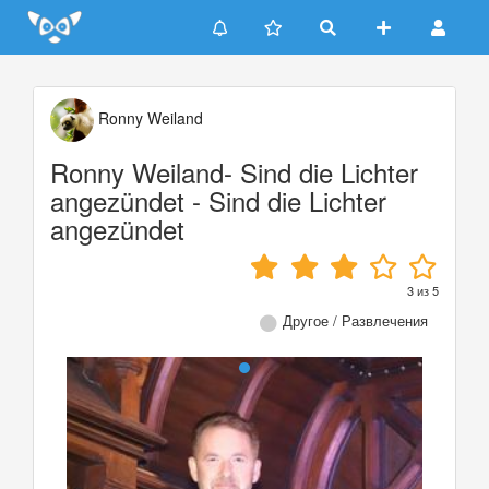
Update cookies preferences
Ronny Weiland
Ronny Weiland- Sind die Lichter
angezündet - Sind die Lichter
angezündet
3
из
5
Другое / Развлечения