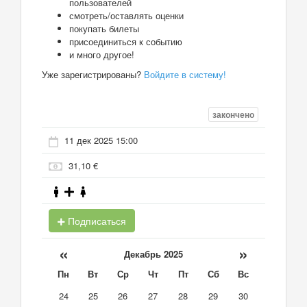
пользователей
смотреть/оставлять оценки
покупать билеты
присоединиться к событию
и много другое!
Уже зарегистрированы?
Войдите в систему!
закончено
11 дек 2025 15:00
31,10 €
Подписаться
«
»
Декабрь 2025
Пн
Вт
Ср
Чт
Пт
Сб
Вс
24
25
26
27
28
29
30