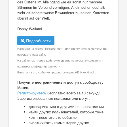
des Ostens im Alleingang wie es sonst nur mehrere
Stimmen im Verbund vermögen. Allein schon deshalb
zieht es scharenweise Bewunderer zu seinen Konzerten
überall auf der Welt.
Ronny Weiland
Подробности
Нажимая на кнопку "Подробности" или кнопку "Купить билеты" Вы
покидаете наш сайт.
На сайте партнеров действуют другие правила пользования и
политика конфиденциальности.
Билеты на это событие продаются через AD ticket GmbH.
Получите
неограниченный
доступ к сообществу
Макис.
Регистрируйтесь
бесплатно всего за 10 секунд!
Зарегистрированные пользователи могут:
договариваться с другими пользователями
найти других пользователей, которые тоже
хотят посетить это событие
писать/читать комментарии других