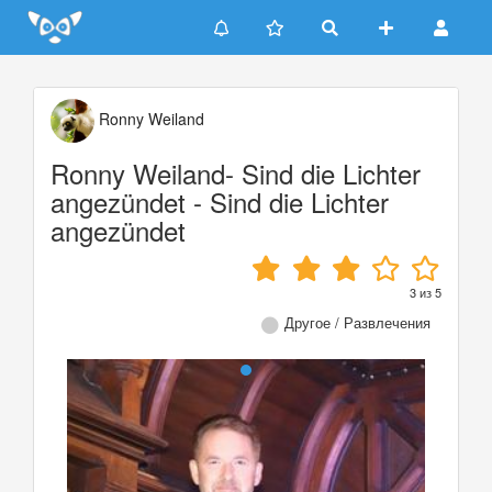
Update cookies preferences
Ronny Weiland
Ronny Weiland- Sind die Lichter
angezündet - Sind die Lichter
angezündet
3
из
5
Другое / Развлечения