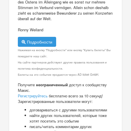
des Ostens im Alleingang wie es sonst nur mehrere
Stimmen im Verbund vermögen. Allein schon deshalb
zieht es scharenweise Bewunderer zu seinen Konzerten
überall auf der Welt.
Ronny Weiland
Подробности
Нажимая на кнопку "Подробности" или кнопку "Купить билеты" Вы
покидаете наш сайт.
На сайте партнеров действуют другие правила пользования и
политика конфиденциальности.
Билеты на это событие продаются через AD ticket GmbH.
Получите
неограниченный
доступ к сообществу
Макис.
Регистрируйтесь
бесплатно всего за 10 секунд!
Зарегистрированные пользователи могут:
договариваться с другими пользователями
найти других пользователей, которые тоже
хотят посетить это событие
писать/читать комментарии других