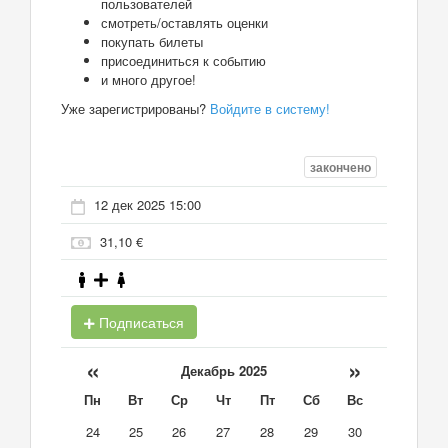
пользователей
смотреть/оставлять оценки
покупать билеты
присоединиться к событию
и много другое!
Уже зарегистрированы?
Войдите в систему!
закончено
12 дек 2025 15:00
31,10 €
Подписаться
«
»
Декабрь 2025
Пн
Вт
Ср
Чт
Пт
Сб
Вс
24
25
26
27
28
29
30