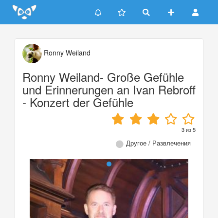
Update cookies preferences
Ronny Weiland
Ronny Weiland- Große Gefühle
und Erinnerungen an Ivan Rebroff
- Konzert der Gefühle
3
из
5
Другое / Развлечения