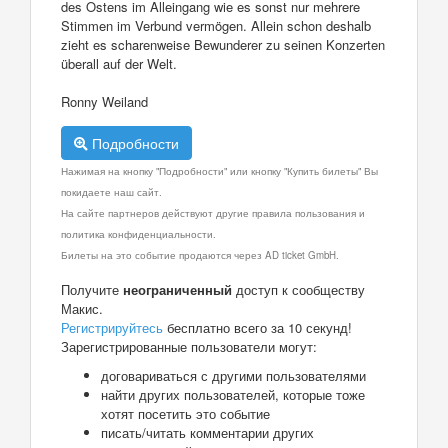
des Ostens im Alleingang wie es sonst nur mehrere
Stimmen im Verbund vermögen. Allein schon deshalb
zieht es scharenweise Bewunderer zu seinen Konzerten
überall auf der Welt.
Ronny Weiland
Подробности
Нажимая на кнопку "Подробности" или кнопку "Купить билеты" Вы
покидаете наш сайт.
На сайте партнеров действуют другие правила пользования и
политика конфиденциальности.
Билеты на это событие продаются через AD ticket GmbH.
Получите
неограниченный
доступ к сообществу
Макис.
Регистрируйтесь
бесплатно всего за 10 секунд!
Зарегистрированные пользователи могут:
договариваться с другими пользователями
найти других пользователей, которые тоже
хотят посетить это событие
писать/читать комментарии других