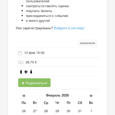
пользователей
смотреть/оставлять оценки
покупать билеты
присоединиться к событию
и много другое!
Уже зарегистрированы?
Войдите в систему!
закончено
13 фев 15:00
29,70 €
Подписаться
«
»
Февраль 2026
Пн
Вт
Ср
Чт
Пт
Сб
Вс
26
27
28
29
30
31
1