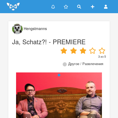
Update cookies preferences
Hengstmanns
Ja, Schatz?! - PREMIERE
3
из
5
Другое / Развлечения