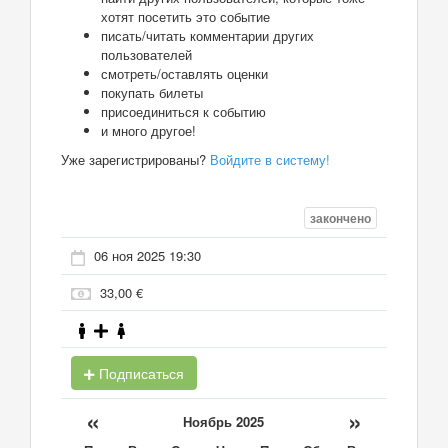
хотят посетить это событие
писать/читать комментарии других
пользователей
смотреть/оставлять оценки
покупать билеты
присоединиться к событию
и много другое!
Уже зарегистрированы?
Войдите в систему!
закончено
06 ноя 2025 19:30
33,00 €
Подписаться
«
»
Ноябрь 2025