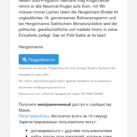
neuem Solo-Programm Niemand mag Klugscheißer
nimmt er alle Neunmal-Klugen aufs Korn, mit Wir
müssen immer Lachen feiern die Hengstmann-Brüder ihr
unglaubliches 19. gemeinsames Bühnenprogramm und
bei Hengstmanns Satirischem Monatsrückblick wird der
politische, gesellschaftliche und mediale Irrsinn in seine
Einzelteile zerlegt. Das ist Polit-Satire at its best!
Hengstmanns
Подробности
Нажимая на кнопку "Подробности" или кнопку "Купить билеты" Вы
покидаете наш сайт.
На сайте партнеров действуют другие правила пользования и
политика конфиденциальности.
Билеты на это событие продаются через AD ticket GmbH.
Получите
неограниченный
доступ к сообществу
Макис.
Регистрируйтесь
бесплатно всего за 10 секунд!
Зарегистрированные пользователи могут:
договариваться с другими пользователями
найти других пользователей, которые тоже