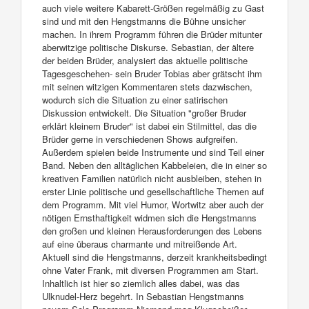
auch viele weitere Kabarett-Größen regelmäßig zu Gast
sind und mit den Hengstmanns die Bühne unsicher
machen. In ihrem Programm führen die Brüder mitunter
aberwitzige politische Diskurse. Sebastian, der ältere
der beiden Brüder, analysiert das aktuelle politische
Tagesgeschehen- sein Bruder Tobias aber grätscht ihm
mit seinen witzigen Kommentaren stets dazwischen,
wodurch sich die Situation zu einer satirischen
Diskussion entwickelt. Die Situation "großer Bruder
erklärt kleinem Bruder" ist dabei ein Stilmittel, das die
Brüder gerne in verschiedenen Shows aufgreifen.
Außerdem spielen beide Instrumente und sind Teil einer
Band. Neben den alltäglichen Kabbeleien, die in einer so
kreativen Familien natürlich nicht ausbleiben, stehen in
erster Linie politische und gesellschaftliche Themen auf
dem Programm. Mit viel Humor, Wortwitz aber auch der
nötigen Ernsthaftigkeit widmen sich die Hengstmanns
den großen und kleinen Herausforderungen des Lebens
auf eine überaus charmante und mitreißende Art.
Aktuell sind die Hengstmanns, derzeit krankheitsbedingt
ohne Vater Frank, mit diversen Programmen am Start.
Inhaltlich ist hier so ziemlich alles dabei, was das
Ulknudel-Herz begehrt. In Sebastian Hengstmanns