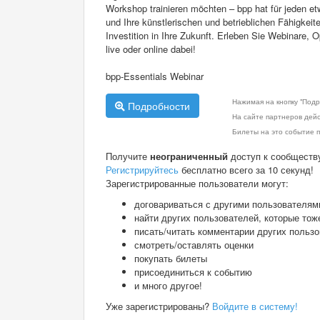
Workshop trainieren möchten – bpp hat für jeden et
und Ihre künstlerischen und betrieblichen Fähigkeit
Investition in Ihre Zukunft. Erleben Sie Webinare,
live oder online dabei!
bpp-Essentials Webinar
Нажимая на кнопку "Подр
Подробности
На сайте партнеров дей
Билеты на это событие п
Получите
неограниченный
доступ к сообществ
Регистрируйтесь
бесплатно всего за 10 секунд!
Зарегистрированные пользователи могут:
договариваться с другими пользователям
найти других пользователей, которые тож
писать/читать комментарии других польз
смотреть/оставлять оценки
покупать билеты
присоединиться к событию
и много другое!
Уже зарегистрированы?
Войдите в систему!