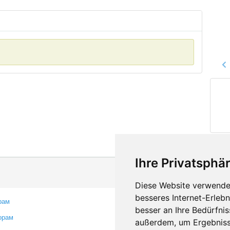
Ihre Privatsphär
Diese Website verwendet
besseres Internet-Erleb
рам
Контакты
besser an Ihre Bedürfni
орам
Оставить отзыв
außerdem, um Ergebniss