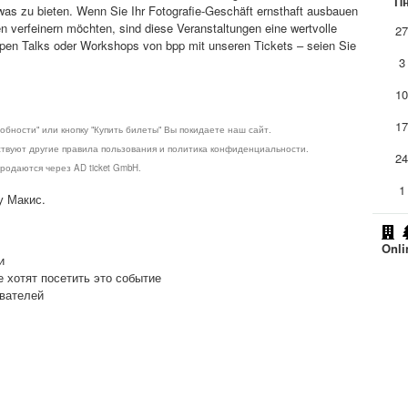
П
was zu bieten. Wenn Sie Ihr Fotografie-Geschäft ernsthaft ausbauen
en verfeinern möchten, sind diese Veranstaltungen eine wertvolle
2
 Open Talks oder Workshops von bpp mit unseren Tickets – seien Sie
3
1
1
обности" или кнопку "Купить билеты" Вы покидаете наш сайт.
ствуют другие правила пользования и политика конфиденциальности.
2
родаются через AD ticket GmbH.
1
у Макис.
Onli
и
е хотят посетить это событие
ователей