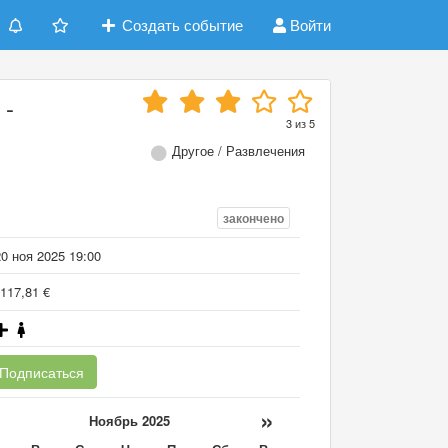
Создать событие
Войти
 -
3
из
5
Другое / Развлечения
закончено
0 ноя 2025 19:00
117,81 €
Подписаться
«
»
Ноябрь 2025