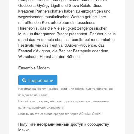
Goebbels, György Ligeti und Steve Reich. Diese
kreativen Partnerschaften haben zu einzigartigen und
wegweisenden musikalischen Werken geführt. Ihre
mitreißenden Konzerte bieten ein fesselndes
Hörerlebnis, das die Vielseitigkeit zeitgenössischer
Musik in ihrer ganzen Pracht präsentiert. Darüber hinaus
stand das Ensemble ebenfalls bereits bei renommierten
Festivals wie das Festival d’Aix-en-Provence, das
Festival d’Avignon, die Berliner Festspiele oder dem
Warschauer Herbst auf den Bühnen.
Ensemble Modern
Подробности
Нажимая на кнопку "Подробности" или кнопку "Купить билеты" Вы
покидаете наш сайт.
На сайте партнеров действуют другие правила пользования и
политика конфиденциальности.
Билеты на это событие продаются через AD ticket GmbH.
Получите
неограниченный
доступ к сообществу
Макис.