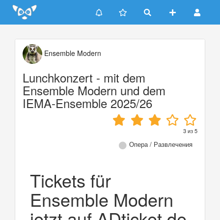
Update cookies preferences
Ensemble Modern
Lunchkonzert - mit dem
Ensemble Modern und dem
IEMA-Ensemble 2025/26
3
из
5
Опера / Развлечения
Tickets für
Ensemble Modern
jetzt auf ADticket.de