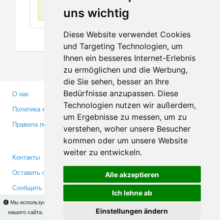
Нет данных
uns wichtig
Diese Website verwendet Cookies
und Targeting Technologien, um
Ihnen ein besseres Internet-Erlebnis
zu ermöglichen und die Werbung,
die Sie sehen, besser an Ihre
Bedürfnisse anzupassen. Diese
О нас
Партнерам
Technologien nutzen wir außerdem,
Политика конфиденциальности
Инвесторам
um Ergebnisse zu messen, um zu
Правила пользования
Пресса
verstehen, woher unsere Besucher
Медиа
kommen oder um unsere Website
weiter zu entwickeln.
Контакты
Facebook
Оставить отзыв
Twitter
Alle akzeptieren
Сообщить об ошибке
YouTube
Ich lehne ab
Google+
Мы используем cookies для того, чтобы Вы могли использовать весь функционал
Einstellungen ändern
нашего сайта. На
этой странице
Вы сможете узнать подробности и, при желании,