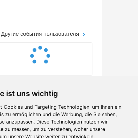
Другие события пользователя
e ist uns wichtig
 Cookies und Targeting Technologien, um Ihnen ein
nis zu ermöglichen und die Werbung, die Sie sehen,
Facebook
sse anzupassen. Diese Technologien nutzen wir
Twitter
e zu messen, um zu verstehen, woher unsere
YouTube
m unsere Website weiter zu entwickeln.