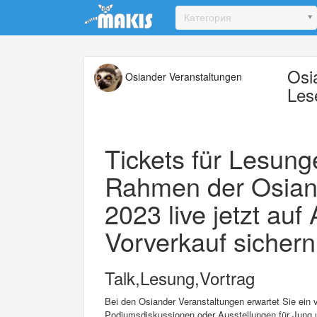
Update cookies preferences
Категория
Osi
Osiander Veranstaltungen
Les
Tickets für Lesung
Rahmen der Osian
2023 live jetzt auf
Vorverkauf sichern
Talk,Lesung,Vortrag
Bei den Osiander Veranstaltungen erwartet Sie ein 
Podiumsdiskussionen oder Ausstellungen für Jung u