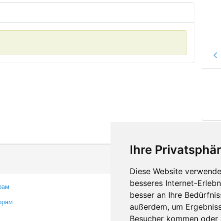
Ihre Privatsphär
Diese Website verwendet
besseres Internet-Erleb
рам
Контакты
besser an Ihre Bedürfni
орам
Оставить отзыв
außerdem, um Ergebniss
Сообщить об ошибке
Besucher kommen oder u