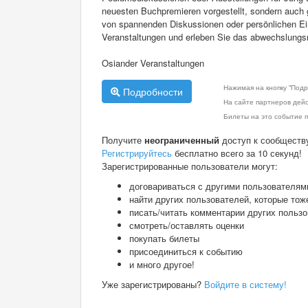
neuesten Buchpremieren vorgestellt, sondern auch g
von spannenden Diskussionen oder persönlichen Eind
Veranstaltungen und erleben Sie das abwechslungs
Osiander Veranstaltungen
Нажимая на кнопку "Подр
Подробности
На сайте партнеров дей
Билеты на это событие п
Получите
неограниченный
доступ к сообществ
Регистрируйтесь
бесплатно всего за 10 секунд!
Зарегистрированные пользователи могут:
договариваться с другими пользователям
найти других пользователей, которые тож
писать/читать комментарии других польз
смотреть/оставлять оценки
покупать билеты
присоединиться к событию
и много другое!
Уже зарегистрированы?
Войдите в систему!