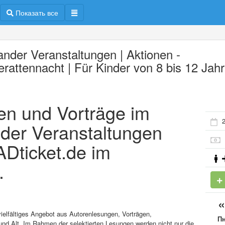
Показать все
ander Veranstaltungen | Aktionen -
erattennacht | Für Kinder von 8 bis 12 Jah
en und Vorträge im
2
der Veranstaltungen
 ADticket.de im
.
vielfältiges Angebot aus Autorenlesungen, Vorträgen,
П
nd Alt. Im Rahmen der selektierten Lesungen werden nicht nur die