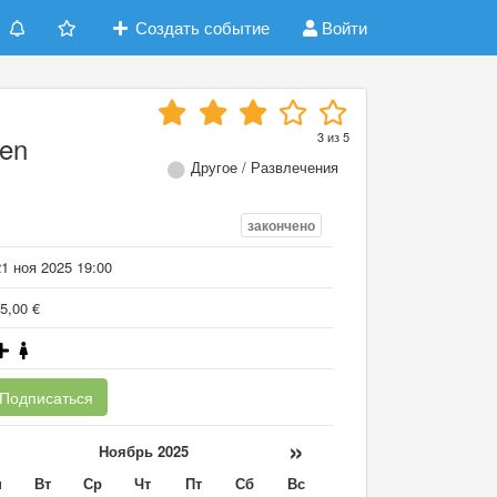
Создать событие
Войти
3
из
5
ren
Другое / Развлечения
закончено
1 ноя 2025 19:00
5,00 €
Подписаться
«
»
Ноябрь 2025
н
Вт
Ср
Чт
Пт
Сб
Вс