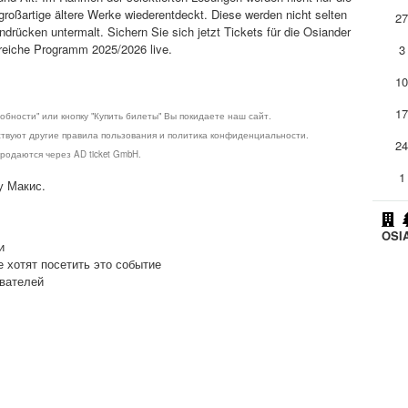
roßartige ältere Werke wiederentdeckt. Diese werden nicht selten
2
rücken untermalt. Sichern Sie sich jetzt Tickets für die Osiander
reiche Programm 2025/2026 live.
3
1
1
обности" или кнопку "Купить билеты" Вы покидаете наш сайт.
ствуют другие правила пользования и политика конфиденциальности.
2
родаются через AD ticket GmbH.
1
у Макис.
OSI
и
е хотят посетить это событие
ователей