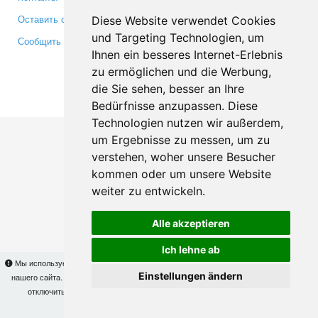
Оставить отзыв
Twitter
Diese Website verwendet Cookies
und Targeting Technologien, um
Сообщить об ошибке
YouTube
Ihnen ein besseres Internet-Erlebnis
Google+
zu ermöglichen und die Werbung,
die Sie sehen, besser an Ihre
Makis
© Copyright 2026
Bedürfnisse anzupassen. Diese
Technologien nutzen wir außerdem,
um Ergebnisse zu messen, um zu
verstehen, woher unsere Besucher
kommen oder um unsere Website
weiter zu entwickeln.
Alle akzeptieren
Ich lehne ab
Мы используем cookies для того, чтобы Вы могли использовать весь функционал
Einstellungen ändern
нашего сайта. На
этой странице
Вы сможете узнать подробности и, при желании,
отключить использование cookies. Продолжая пользоваться сайтом, Вы
подтверждаете свое согласие.
OK