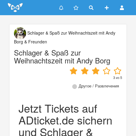
Update cookies preferences
Schlager & Spaß zur Weihnachtszeit mit Andy
Borg & Freunden
Schlager & Spaß zur
Weihnachtszeit mit Andy Borg
3
из
5
Другое / Развлечения
Jetzt Tickets auf
ADticket.de sichern
und Schlager &