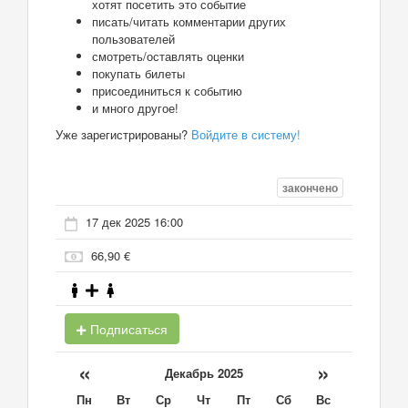
хотят посетить это событие
писать/читать комментарии других
пользователей
смотреть/оставлять оценки
покупать билеты
присоединиться к событию
и много другое!
Уже зарегистрированы?
Войдите в систему!
закончено
17 дек 2025 16:00
66,90 €
Подписаться
«
»
Декабрь 2025
Пн
Вт
Ср
Чт
Пт
Сб
Вс