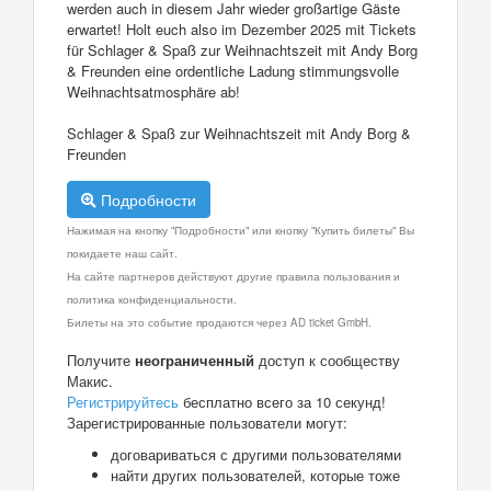
werden auch in diesem Jahr wieder großartige Gäste
erwartet! Holt euch also im Dezember 2025 mit Tickets
für Schlager & Spaß zur Weihnachtszeit mit Andy Borg
& Freunden eine ordentliche Ladung stimmungsvolle
Weihnachtsatmosphäre ab!
Schlager & Spaß zur Weihnachtszeit mit Andy Borg &
Freunden
Подробности
Нажимая на кнопку "Подробности" или кнопку "Купить билеты" Вы
покидаете наш сайт.
На сайте партнеров действуют другие правила пользования и
политика конфиденциальности.
Билеты на это событие продаются через AD ticket GmbH.
Получите
неограниченный
доступ к сообществу
Макис.
Регистрируйтесь
бесплатно всего за 10 секунд!
Зарегистрированные пользователи могут:
договариваться с другими пользователями
найти других пользователей, которые тоже