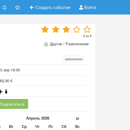
Создать событие
Войти
3
из
5
Другое / Развлечения
закончено
0 апр 19:00
62,90 €
Подписаться
«
»
Апрель 2026
н
Вт
Ср
Чт
Пт
Сб
Вс