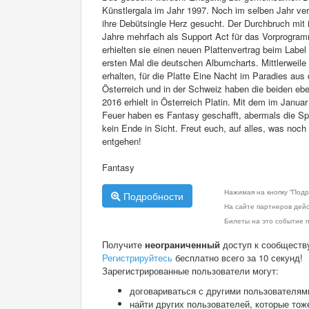
Künstlergala im Jahr 1997. Noch im selben Jahr ver
ihre Debütsingle Herz gesucht. Der Durchbruch mit 
Jahre mehrfach als Support Act für das Vorprogramm
erhielten sie einen neuen Plattenvertrag beim Label
ersten Mal die deutschen Albumcharts. Mittlerweile 
erhalten, für die Platte Eine Nacht im Paradies aus
Österreich und in der Schweiz haben die beiden eb
2016 erhielt in Österreich Platin. Mit dem im Janu
Feuer haben es Fantasy geschafft, abermals die Spi
kein Ende in Sicht. Freut euch, auf alles, was noch
entgehen!
Fantasy
Нажимая на кнопку "Подр
Подробности
На сайте партнеров дей
Билеты на это событие п
Получите
неограниченный
доступ к сообществ
Регистрируйтесь
бесплатно всего за 10 секунд!
Зарегистрированные пользователи могут:
договариваться с другими пользователям
найти других пользователей, которые тож