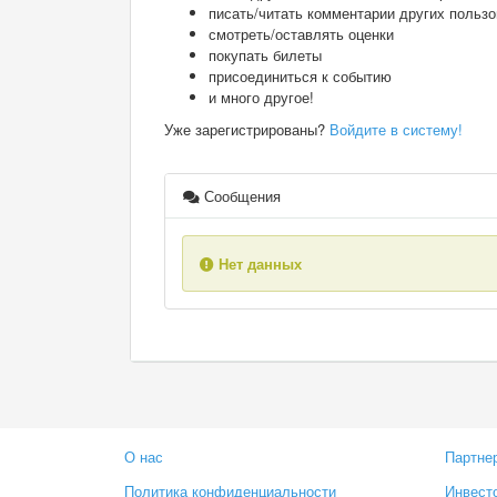
писать/читать комментарии других польз
смотреть/оставлять оценки
покупать билеты
присоединиться к событию
и много другое!
Уже зарегистрированы?
Войдите в систему!
Сообщения
Нет данных
О нас
Партне
Политика конфиденциальности
Инвест