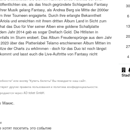
öffentlichten sie, als das frisch gegründete Schlagerduo Fantasy
3
ihrer Musik gelang Fantasy, als Andrea Berg sie Mitte der 2000er
 ihrer Tourneen engagierte. Durch ihre erlangte Bekanntheit
6
 Ariola und erreichten mit ihrem dritten Album Land in Sicht zum
1
hat das Duo für Vier seiner Alben eine goldene Schallplatte
 dem Jahr 2014 gab es sogar Dreifach Gold. Die Hitlisten in
2
enfalls im Sturm erobert. Das Album Freudensprünge aus dem Jahr
ar 2023 über das Plattenlabel Telamo erschienenen Album Mitten im
2
tze der Charts zu erklimmen - doch für das Duo ist noch längst
 kommt und lasst euch die Live-Auftritte von Fantasy nicht
4
Stad
обности" или кнопку "Купить билеты" Вы покидаете наш сайт.
ствуют другие правила пользования и политика конфиденциальности.
родаются через AD ticket GmbH.
у Макис.
и
е хотят посетить это событие