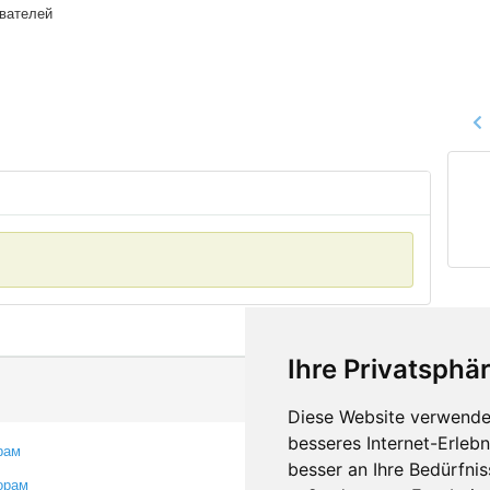
ователей
Ihre Privatsphär
Diese Website verwendet
besseres Internet-Erleb
рам
Контакты
besser an Ihre Bedürfni
орам
Оставить отзыв