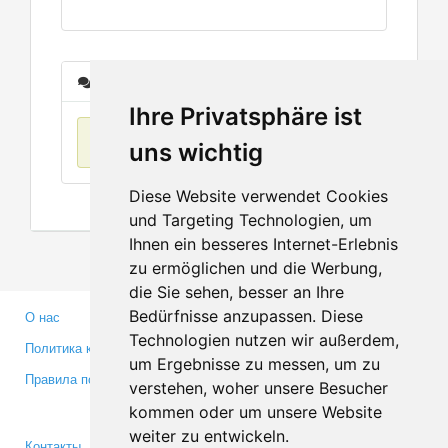
Сообщения
Ihre Privatsphäre ist
Нет данных
uns wichtig
Diese Website verwendet Cookies
und Targeting Technologien, um
Ihnen ein besseres Internet-Erlebnis
zu ermöglichen und die Werbung,
die Sie sehen, besser an Ihre
Bedürfnisse anzupassen. Diese
О нас
Партнерам
Technologien nutzen wir außerdem,
Политика конфиденциальности
Инвесторам
um Ergebnisse zu messen, um zu
Правила пользования
Пресса
verstehen, woher unsere Besucher
Медиа
kommen oder um unsere Website
weiter zu entwickeln.
Контакты
Facebook