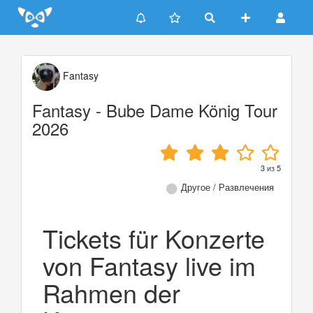
Update cookies preferences
Fantasy
Fantasy - Bube Dame König Tour
2026
3
из
5
Другое / Развлечения
Tickets für Konzerte
von Fantasy live im
Rahmen der