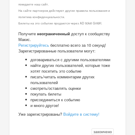
покидаете наш сайт.
На сайте партнеров действуют другие правила пользования и
политика конфиденциальности.
Билеты на это событие продаются через AD ticket GmbH.
Получите
неограниченный
доступ к сообществу
Макис.
Регистрируйтесь
бесплатно всего за 10 секунд!
Зарегистрированные пользователи могут:
договариваться с другими пользователями
найти других пользователей, которые тоже
хотят посетить это событие
писать/читать комментарии других
пользователей
смотреть/оставлять оценки
покупать билеты
присоединиться к событию
и много другое!
Уже зарегистрированы?
Войдите в систему!
закончено