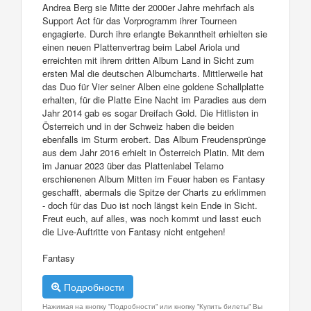
Andrea Berg sie Mitte der 2000er Jahre mehrfach als
Support Act für das Vorprogramm ihrer Tourneen
engagierte. Durch ihre erlangte Bekanntheit erhielten sie
einen neuen Plattenvertrag beim Label Ariola und
erreichten mit ihrem dritten Album Land in Sicht zum
ersten Mal die deutschen Albumcharts. Mittlerweile hat
das Duo für Vier seiner Alben eine goldene Schallplatte
erhalten, für die Platte Eine Nacht im Paradies aus dem
Jahr 2014 gab es sogar Dreifach Gold. Die Hitlisten in
Österreich und in der Schweiz haben die beiden
ebenfalls im Sturm erobert. Das Album Freudensprünge
aus dem Jahr 2016 erhielt in Österreich Platin. Mit dem
im Januar 2023 über das Plattenlabel Telamo
erschienenen Album Mitten im Feuer haben es Fantasy
geschafft, abermals die Spitze der Charts zu erklimmen
- doch für das Duo ist noch längst kein Ende in Sicht.
Freut euch, auf alles, was noch kommt und lasst euch
die Live-Auftritte von Fantasy nicht entgehen!
Fantasy
Подробности
Нажимая на кнопку "Подробности" или кнопку "Купить билеты" Вы