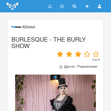
Update cookies preferences
ADticket
BURLESQUE - THE BURLY
SHOW
3
из
5
Другое / Развлечения