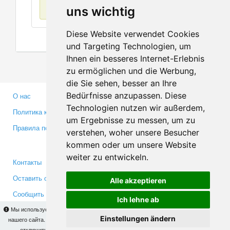
Нет данных
uns wichtig
Diese Website verwendet Cookies
und Targeting Technologien, um
Ihnen ein besseres Internet-Erlebnis
zu ermöglichen und die Werbung,
die Sie sehen, besser an Ihre
Bedürfnisse anzupassen. Diese
О нас
Партнерам
Technologien nutzen wir außerdem,
Политика конфиденциальности
Инвесторам
um Ergebnisse zu messen, um zu
Правила пользования
Пресса
verstehen, woher unsere Besucher
Медиа
kommen oder um unsere Website
weiter zu entwickeln.
Контакты
Facebook
Оставить отзыв
Twitter
Alle akzeptieren
Сообщить об ошибке
YouTube
Ich lehne ab
Google+
Мы используем cookies для того, чтобы Вы могли использовать весь функционал
Einstellungen ändern
нашего сайта. На
этой странице
Вы сможете узнать подробности и, при желании,
отключить использование cookies. Продолжая пользоваться сайтом, Вы