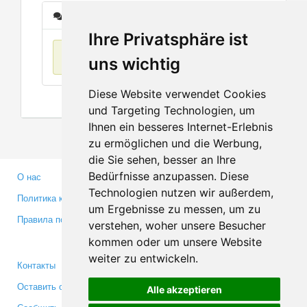
Сообщения
Ihre Privatsphäre ist
Нет данных
uns wichtig
Diese Website verwendet Cookies
und Targeting Technologien, um
Ihnen ein besseres Internet-Erlebnis
zu ermöglichen und die Werbung,
die Sie sehen, besser an Ihre
Bedürfnisse anzupassen. Diese
О нас
Партнерам
Technologien nutzen wir außerdem,
Политика конфиденциальности
Инвесторам
um Ergebnisse zu messen, um zu
Правила пользования
Пресса
verstehen, woher unsere Besucher
Медиа
kommen oder um unsere Website
weiter zu entwickeln.
Контакты
Facebook
Оставить отзыв
Twitter
Alle akzeptieren