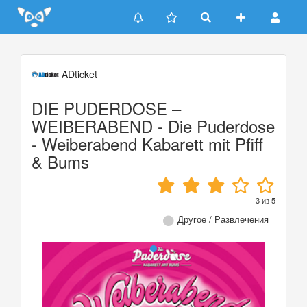
Update cookies preferences
ADticket
DIE PUDERDOSE –
WEIBERABEND - Die Puderdose
- Weiberabend Kabarett mit Pfiff
& Bums
3
из
5
Другое / Развлечения