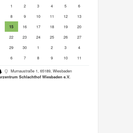
1
1
2
3
4
5
6
8
9
10
11
12
13
4
15
16
17
18
19
20
1
22
23
24
25
26
27
8
29
30
1
2
3
4
6
7
8
9
10
11
Murnaustraße 1, 65189, Wiesbaden
urzentrum Schlachthof Wiesbaden e.V.