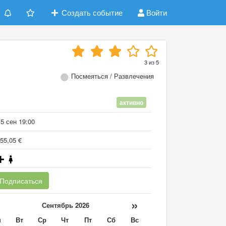
Создать событие
Войти
3
из
5
Посмеяться / Развлечения
активно
5 сен 19:00
55,05 €
Подписаться
«
»
Сентябрь 2026
н
Вт
Ср
Чт
Пт
Сб
Вс