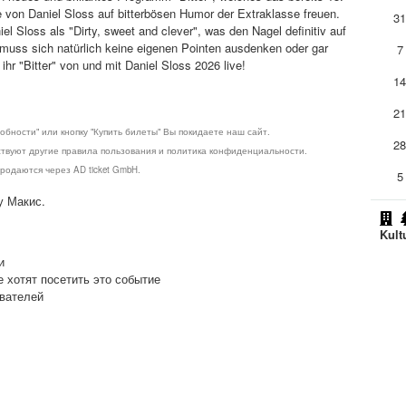
e von Daniel Sloss auf bitterbösen Humor der Extraklasse freuen.
3
 Sloss als "Dirty, sweet and clever", was den Nagel definitiv auf
 muss sich natürlich keine eigenen Pointen ausdenken oder gar
7
hr "Bitter" von und mit Daniel Sloss 2026 live!
1
2
обности" или кнопку "Купить билеты" Вы покидаете наш сайт.
2
ствуют другие правила пользования и политика конфиденциальности.
родаются через AD ticket GmbH.
5
у Макис.
Kult
и
е хотят посетить это событие
ователей