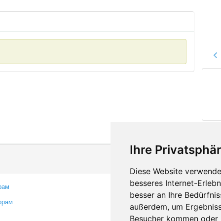
Ihre Privatsphär
Diese Website verwendet
besseres Internet-Erleb
рам
Контакты
besser an Ihre Bedürfni
орам
Оставить отзыв
außerdem, um Ergebniss
Сообщить об ошибке
Besucher kommen oder u