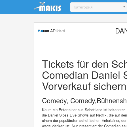
Update cookies preferences
Категория
DAN
ADticket
Tickets für den Sc
Comedian Daniel S
Vorverkauf sichern
Comedy, Comedy,Bühnens
Kaum ein Entertainer aus Schottland ist bekannter, b
die Daniel Sloss Live Shows auf Netflix, die auf d
einem der populärsten schottischen Entertainer, d
wegzudenken ist. Nun präsentiert der Comedian sein