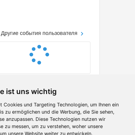
Другие события пользователя
e ist uns wichtig
 Cookies und Targeting Technologien, um Ihnen ein
nis zu ermöglichen und die Werbung, die Sie sehen,
Facebook
sse anzupassen. Diese Technologien nutzen wir
Twitter
e zu messen, um zu verstehen, woher unsere
YouTube
m unsere Website weiter zu entwickeln.