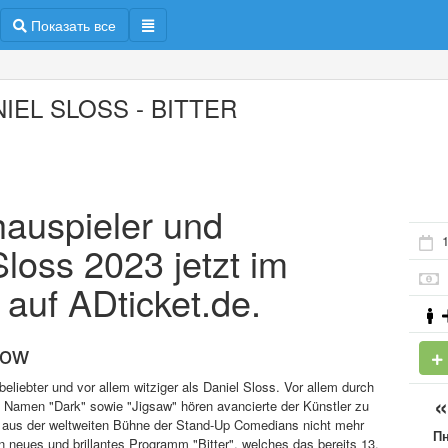
Показать все
IEL SLOSS - BITTER
hauspieler und
1
loss 2023 jetzt im
 auf ADticket.de.
how
eliebter und vor allem witziger als Daniel Sloss. Vor allem durch
en Namen "Dark" sowie "Jigsaw" hören avancierte der Künstler zu
er aus der weltweiten Bühne der Stand-Up Comedians nicht mehr
П
 neues und brillantes Programm "Bitter", welches das bereits 13.