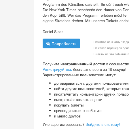
Programm des Künstlers darstellt. Ihr dürft euch wi
Die New York Times beschreibt den Humor von Daniel
den Kopf trifft. Wer das Programm erleben möchte,
eigene Sketches drehen. Mit unseren Tickets erlebt i
Daniel Sloss
Нажимая на кнопку "Подр
Подробности
На сайте партнеров дей
Билеты на это событие п
Получите
неограниченный
доступ к сообществ
Регистрируйтесь
бесплатно всего за 10 секунд!
Зарегистрированные пользователи могут:
договариваться с другими пользователям
найти других пользователей, которые тож
писать/читать комментарии других польз
смотреть/оставлять оценки
покупать билеты
присоединиться к событию
и много другое!
Уже зарегистрированы?
Войдите в систему!