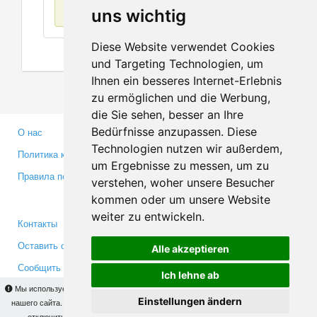
Нет данных
uns wichtig
Diese Website verwendet Cookies
und Targeting Technologien, um
Ihnen ein besseres Internet-Erlebnis
zu ermöglichen und die Werbung,
die Sie sehen, besser an Ihre
Bedürfnisse anzupassen. Diese
О нас
Партнерам
Technologien nutzen wir außerdem,
Политика конфиденциальности
Инвесторам
um Ergebnisse zu messen, um zu
Правила пользования
Пресса
verstehen, woher unsere Besucher
Медиа
kommen oder um unsere Website
weiter zu entwickeln.
Контакты
Facebook
Оставить отзыв
Twitter
Alle akzeptieren
Сообщить об ошибке
YouTube
Ich lehne ab
Google+
Мы используем cookies для того, чтобы Вы могли использовать весь функционал
Einstellungen ändern
нашего сайта. На
этой странице
Вы сможете узнать подробности и, при желании,
отключить использование cookies. Продолжая пользоваться сайтом, Вы