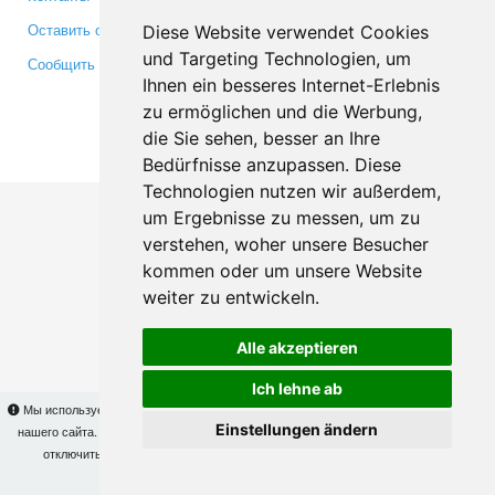
Оставить отзыв
Twitter
Diese Website verwendet Cookies
und Targeting Technologien, um
Сообщить об ошибке
YouTube
Ihnen ein besseres Internet-Erlebnis
Google+
zu ermöglichen und die Werbung,
die Sie sehen, besser an Ihre
Makis
© Copyright 2026
Bedürfnisse anzupassen. Diese
Technologien nutzen wir außerdem,
um Ergebnisse zu messen, um zu
verstehen, woher unsere Besucher
kommen oder um unsere Website
weiter zu entwickeln.
Alle akzeptieren
Ich lehne ab
Мы используем cookies для того, чтобы Вы могли использовать весь функционал
Einstellungen ändern
нашего сайта. На
этой странице
Вы сможете узнать подробности и, при желании,
отключить использование cookies. Продолжая пользоваться сайтом, Вы
подтверждаете свое согласие.
OK