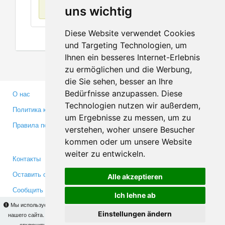
Нет данных
uns wichtig
Diese Website verwendet Cookies
und Targeting Technologien, um
Ihnen ein besseres Internet-Erlebnis
zu ermöglichen und die Werbung,
die Sie sehen, besser an Ihre
Bedürfnisse anzupassen. Diese
О нас
Партнерам
Technologien nutzen wir außerdem,
Политика конфиденциальности
Инвесторам
um Ergebnisse zu messen, um zu
Правила пользования
Пресса
verstehen, woher unsere Besucher
Медиа
kommen oder um unsere Website
weiter zu entwickeln.
Контакты
Facebook
Оставить отзыв
Twitter
Alle akzeptieren
Сообщить об ошибке
YouTube
Ich lehne ab
Google+
Мы используем cookies для того, чтобы Вы могли использовать весь функционал
Einstellungen ändern
нашего сайта. На
этой странице
Вы сможете узнать подробности и, при желании,
отключить использование cookies. Продолжая пользоваться сайтом, Вы