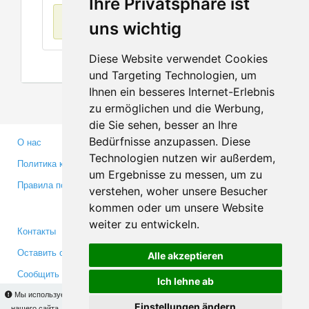
Ihre Privatsphäre ist
Нет данных
uns wichtig
Diese Website verwendet Cookies
und Targeting Technologien, um
Ihnen ein besseres Internet-Erlebnis
zu ermöglichen und die Werbung,
die Sie sehen, besser an Ihre
Bedürfnisse anzupassen. Diese
О нас
Партнерам
Technologien nutzen wir außerdem,
Политика конфиденциальности
Инвесторам
um Ergebnisse zu messen, um zu
Правила пользования
Пресса
verstehen, woher unsere Besucher
Медиа
kommen oder um unsere Website
weiter zu entwickeln.
Контакты
Facebook
Оставить отзыв
Twitter
Alle akzeptieren
Сообщить об ошибке
YouTube
Ich lehne ab
Google+
Мы используем cookies для того, чтобы Вы могли использовать весь функционал
Einstellungen ändern
нашего сайта. На
этой странице
Вы сможете узнать подробности и, при желании,