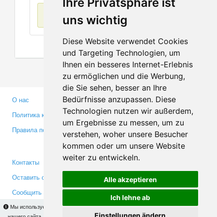
Ihre Privatsphäre ist
Нет данных
uns wichtig
Diese Website verwendet Cookies
und Targeting Technologien, um
Ihnen ein besseres Internet-Erlebnis
zu ermöglichen und die Werbung,
die Sie sehen, besser an Ihre
Bedürfnisse anzupassen. Diese
О нас
Партнерам
Technologien nutzen wir außerdem,
Политика конфиденциальности
Инвесторам
um Ergebnisse zu messen, um zu
Правила пользования
Пресса
verstehen, woher unsere Besucher
Медиа
kommen oder um unsere Website
weiter zu entwickeln.
Контакты
Facebook
Оставить отзыв
Twitter
Alle akzeptieren
Сообщить об ошибке
YouTube
Ich lehne ab
Google+
Мы используем cookies для того, чтобы Вы могли использовать весь функционал
Einstellungen ändern
нашего сайта. На
этой странице
Вы сможете узнать подробности и, при желании,