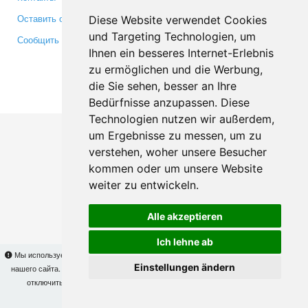
Оставить отзыв
Twitter
Diese Website verwendet Cookies
und Targeting Technologien, um
Сообщить об ошибке
YouTube
Ihnen ein besseres Internet-Erlebnis
Google+
zu ermöglichen und die Werbung,
die Sie sehen, besser an Ihre
Makis
© Copyright 2026
Bedürfnisse anzupassen. Diese
Technologien nutzen wir außerdem,
um Ergebnisse zu messen, um zu
verstehen, woher unsere Besucher
kommen oder um unsere Website
weiter zu entwickeln.
Alle akzeptieren
Ich lehne ab
Мы используем cookies для того, чтобы Вы могли использовать весь функционал
Einstellungen ändern
нашего сайта. На
этой странице
Вы сможете узнать подробности и, при желании,
отключить использование cookies. Продолжая пользоваться сайтом, Вы
подтверждаете свое согласие.
OK