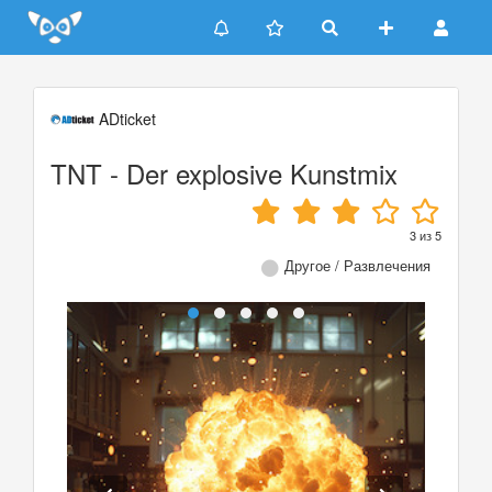
Update cookies preferences
ADticket
TNT - Der explosive Kunstmix
3
из
5
Другое / Развлечения