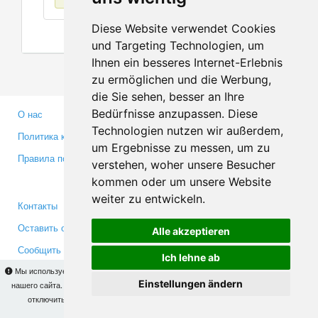
Diese Website verwendet Cookies
und Targeting Technologien, um
Ihnen ein besseres Internet-Erlebnis
zu ermöglichen und die Werbung,
die Sie sehen, besser an Ihre
Bedürfnisse anzupassen. Diese
О нас
Партнерам
Technologien nutzen wir außerdem,
Политика конфиденциальности
Инвесторам
um Ergebnisse zu messen, um zu
Правила пользования
Пресса
verstehen, woher unsere Besucher
Медиа
kommen oder um unsere Website
weiter zu entwickeln.
Контакты
Facebook
Оставить отзыв
Twitter
Alle akzeptieren
Сообщить об ошибке
YouTube
Ich lehne ab
Google+
Мы используем cookies для того, чтобы Вы могли использовать весь функционал
Einstellungen ändern
нашего сайта. На
этой странице
Вы сможете узнать подробности и, при желании,
отключить использование cookies. Продолжая пользоваться сайтом, Вы
Makis
© Copyright 2026
подтверждаете свое согласие.
OK