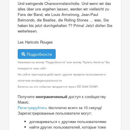
Und swingende Chansonmelancholie. Und wenn wir das
alles über uns ergehen lassen, werden wir vielleicht zu
Fans der Band, wie Louis Armstrong, Jean-Paul
Belmondo, die Beatles, die Rolling Stones ... was, Sie
haben bis jetzt durchgehalten ?? Prima! Jetzt dürfen Sie
weiterlesen.
Les Haricots Rouges
Подробности
Нажимая на кнопку "Подробности" или кнопку "Купить билеты" Вы
покидаете наш сайт.
На сайте партнеров действуют другие правила пользования и
политика конфиденциальности.
Билеты на это событие продаются через AD ticket GmbH.
Получите
неограниченный
доступ к сообществу
Макис.
Регистрируйтесь
бесплатно всего за 10 секунд!
Зарегистрированные пользователи могут:
договариваться с другими пользователями
найти других пользователей, которые тоже