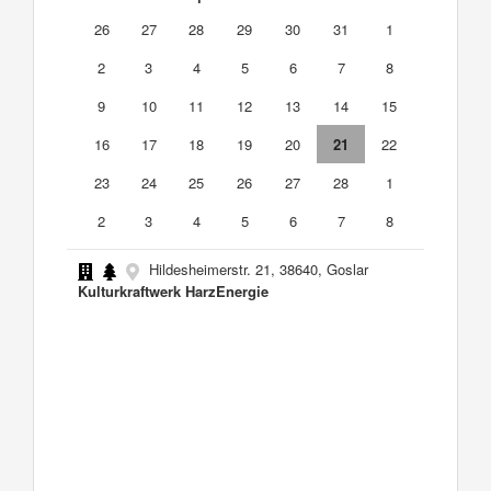
26
27
28
29
30
31
1
2
3
4
5
6
7
8
9
10
11
12
13
14
15
16
17
18
19
20
21
22
23
24
25
26
27
28
1
2
3
4
5
6
7
8
Hildesheimerstr. 21, 38640, Goslar
Kulturkraftwerk HarzEnergie