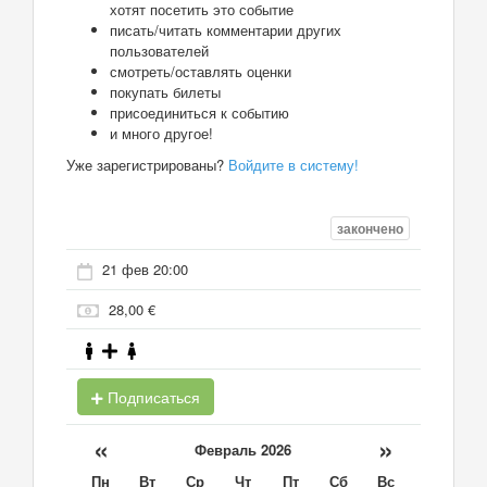
хотят посетить это событие
писать/читать комментарии других
пользователей
смотреть/оставлять оценки
покупать билеты
присоединиться к событию
и много другое!
Уже зарегистрированы?
Войдите в систему!
закончено
21 фев 20:00
28,00 €
Подписаться
«
»
Февраль 2026
Пн
Вт
Ср
Чт
Пт
Сб
Вс