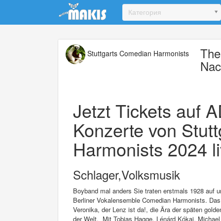
Update cookies preferences
Категория
The
Stuttgarts Comedian Harmonists
Nac
Jetzt Tickets auf 
Konzerte von Stut
Harmonists 2024 li
Schlager,Volksmusik
Boyband mal anders Sie traten erstmals 1928 auf u
Berliner Vokalensemble Comedian Harmonists. Das
Veronika, der Lenz ist da!, die Ära der späten golde
der Welt. Mit Tobias Hagge, Lénárd Kókai, Michae