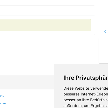
Ihre Privatsphär
Diese Website verwendet
besseres Internet-Erleb
рам
Контакты
besser an Ihre Bedürfni
орам
Оставить отзыв
außerdem, um Ergebniss