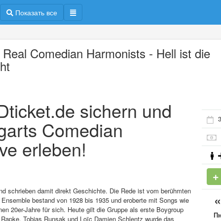
Показать все
 Real Comedian Harmonists - Hell ist die
ht
ADticket.de sichern und
3
tgarts Comedian
ve erleben!
nd schrieben damit direkt Geschichte. Die Rede ist vom berühmten
 Ensemble bestand von 1928 bis 1935 und eroberte mit Songs wie
nen 20er-Jahre für sich. Heute gilt die Gruppe als erste Boygroup
П
l Rapke, Tobias Runsak und Loïc Damien Schlentz wurde das