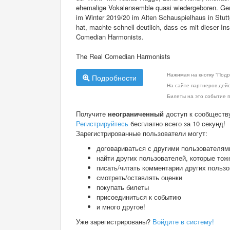
ehemalige Vokalensemble quasi wiedergeboren. Gem
im Winter 2019/20 im Alten Schauspielhaus in Stuttg
hat, machte schnell deutlich, dass es mit dieser I
Comedian Harmonists.
The Real Comedian Harmonists
Нажимая на кнопку "Подр
Подробности
На сайте партнеров дей
Билеты на это событие п
Получите
неограниченный
доступ к сообществ
Регистрируйтесь
бесплатно всего за 10 секунд!
Зарегистрированные пользователи могут:
договариваться с другими пользователям
найти других пользователей, которые тож
писать/читать комментарии других польз
смотреть/оставлять оценки
покупать билеты
присоединиться к событию
и много другое!
Уже зарегистрированы?
Войдите в систему!