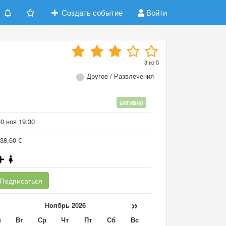
Создать событие
Войти
3
из
5
Другое / Развлечения
активно
0 ноя 19:30
38,60 €
Подписаться
«
»
Ноябрь 2026
н
Вт
Ср
Чт
Пт
Сб
Вс