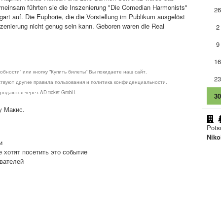
einsam führten sie die Inszenierung "Die Comedian Harmonists"
2
art auf. Die Euphorie, die die Vorstellung im Publikum ausgelöst
nszenierung nicht genug sein kann. Geboren waren die Real
2
9
1
обности" или кнопку "Купить билеты" Вы покидаете наш сайт.
2
ствуют другие правила пользования и политика конфиденциальности.
родаются через AD ticket GmbH.
3
у Макис.
Pot
Niko
и
е хотят посетить это событие
ователей