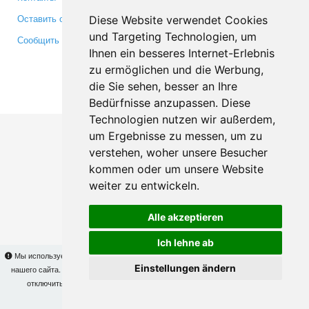
Оставить отзыв
Twitter
Diese Website verwendet Cookies
und Targeting Technologien, um
Сообщить об ошибке
YouTube
Ihnen ein besseres Internet-Erlebnis
Google+
zu ermöglichen und die Werbung,
die Sie sehen, besser an Ihre
Makis
© Copyright 2026
Bedürfnisse anzupassen. Diese
Technologien nutzen wir außerdem,
um Ergebnisse zu messen, um zu
verstehen, woher unsere Besucher
kommen oder um unsere Website
weiter zu entwickeln.
Alle akzeptieren
Ich lehne ab
Мы используем cookies для того, чтобы Вы могли использовать весь функционал
Einstellungen ändern
нашего сайта. На
этой странице
Вы сможете узнать подробности и, при желании,
отключить использование cookies. Продолжая пользоваться сайтом, Вы
подтверждаете свое согласие.
OK