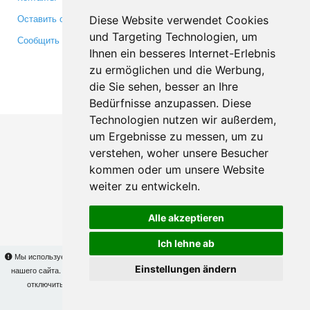
Оставить отзыв
Twitter
Diese Website verwendet Cookies
und Targeting Technologien, um
Сообщить об ошибке
YouTube
Ihnen ein besseres Internet-Erlebnis
Google+
zu ermöglichen und die Werbung,
die Sie sehen, besser an Ihre
Makis
© Copyright 2026
Bedürfnisse anzupassen. Diese
Technologien nutzen wir außerdem,
um Ergebnisse zu messen, um zu
verstehen, woher unsere Besucher
kommen oder um unsere Website
weiter zu entwickeln.
Alle akzeptieren
Ich lehne ab
Мы используем cookies для того, чтобы Вы могли использовать весь функционал
Einstellungen ändern
нашего сайта. На
этой странице
Вы сможете узнать подробности и, при желании,
отключить использование cookies. Продолжая пользоваться сайтом, Вы
подтверждаете свое согласие.
OK