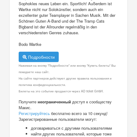
Sophokles neues Leben ein. Sportlich! Außerdem ist
Wartke nicht nur Solokünstler, sondern auch ein
exzellenter guter Teamplayer in Sachen Musik. Mit der
Schönen Guten A-Band und der The Tramp Cats
Bigband ist der Allrounder regelmäßig in den
verschiedensten Genres zuhause.
Bodo Wartke
Подробности
Нажимая на кнопку "Подробности" или кнопку "Купить билеты" Вы
покидаете наш сайт.
На сайте партнеров действуют другие правила пользования и
политика конфиденциальности.
Билеты на это событие продаются через AD ticket GmbH.
Получите
неограниченный
доступ к сообществу
Макис.
Регистрируйтесь
бесплатно всего за 10 секунд!
Зарегистрированные пользователи могут:
договариваться с другими пользователями
найти других пользователей, которые тоже