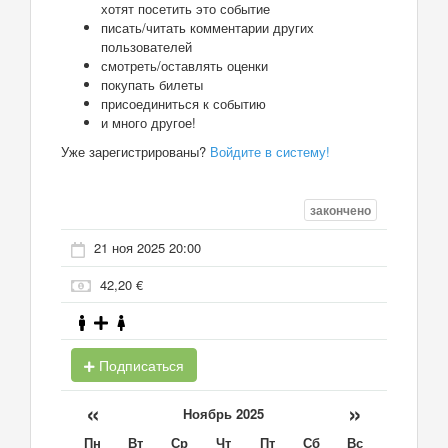
хотят посетить это событие
писать/читать комментарии других
пользователей
смотреть/оставлять оценки
покупать билеты
присоединиться к событию
и много другое!
Уже зарегистрированы?
Войдите в систему!
закончено
21 ноя 2025 20:00
42,20 €
Подписаться
«
»
Ноябрь 2025
Пн
Вт
Ср
Чт
Пт
Сб
Вс