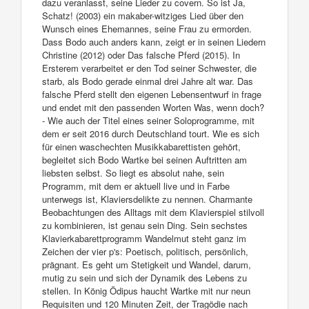
dazu veranlasst, seine Lieder zu covern. So ist Ja,
Schatz! (2003) ein makaber-witziges Lied über den
Wunsch eines Ehemannes, seine Frau zu ermorden.
Dass Bodo auch anders kann, zeigt er in seinen Liedern
Christine (2012) oder Das falsche Pferd (2015). In
Ersterem verarbeitet er den Tod seiner Schwester, die
starb, als Bodo gerade einmal drei Jahre alt war. Das
falsche Pferd stellt den eigenen Lebensentwurf in frage
und endet mit den passenden Worten Was, wenn doch?
- Wie auch der Titel eines seiner Soloprogramme, mit
dem er seit 2016 durch Deutschland tourt. Wie es sich
für einen waschechten Musikkabarettisten gehört,
begleitet sich Bodo Wartke bei seinen Auftritten am
liebsten selbst. So liegt es absolut nahe, sein
Programm, mit dem er aktuell live und in Farbe
unterwegs ist, Klaviersdelikte zu nennen. Charmante
Beobachtungen des Alltags mit dem Klavierspiel stilvoll
zu kombinieren, ist genau sein Ding. Sein sechstes
Klavierkabarettprogramm Wandelmut steht ganz im
Zeichen der vier p's: Poetisch, politisch, persönlich,
prägnant. Es geht um Stetigkeit und Wandel, darum,
mutig zu sein und sich der Dynamik des Lebens zu
stellen. In König Ödipus haucht Wartke mit nur neun
Requisiten und 120 Minuten Zeit, der Tragödie nach