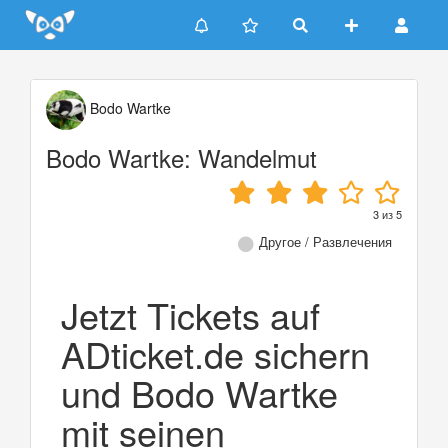
Update cookies preferences
Bodo Wartke
Bodo Wartke: Wandelmut
3
из
5
Другое / Развлечения
Jetzt Tickets auf
ADticket.de sichern
und Bodo Wartke
mit seinen